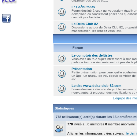
organiser des virées etc...
Les débutants
Forum destiné à ceux qui voudraient établir u
deltaplane ou simplement poser des question
connait pas l'activité.
Le Delta Club 82
Discussions autour du Delta Club 82, propositi
manifestation, les rendez-vous, etc...
...
Forum
Le comptoir des deltistes
Vous avez un truc super intéressant à dire mais
parle de tout, de rien mais surtout pas de la 
Présentation
Petite présentation pour ceux qui le souhaites
un âge, un niveau de vol, depuis combien de t
etc...
Le site www.delta-club-82.com
Forum destiné à discuter de problèmes rencont
nouveautés, à proposer des modifications ou d
L'équipe des mo
Statistiques
778 utilisateur(s) actif(s) durant les 15 dernières 
778
invité(s),
0
membres
0
membre anonyme
Afficher les informations triées suivant :
le derni