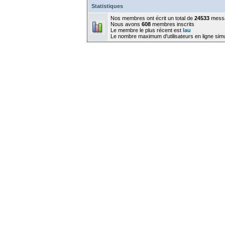
Statistiques
Nos membres ont écrit un total de
24533
mess
Nous avons
608
membres inscrits
Le membre le plus récent est
lau
Le nombre maximum d'utilisateurs en ligne sim