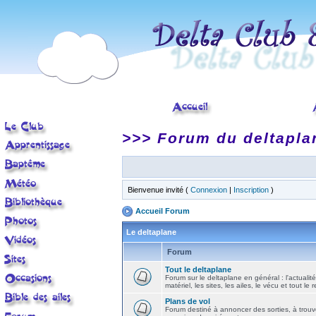
>>> Forum du deltapla
Bienvenue invité (
Connexion
|
Inscription
)
Accueil Forum
Le deltaplane
Forum
Tout le deltaplane
Forum sur le deltaplane en général : l'actualité
matériel, les sites, les ailes, le vécu et tout le r
Plans de vol
Forum destiné à annoncer des sorties, à trouv