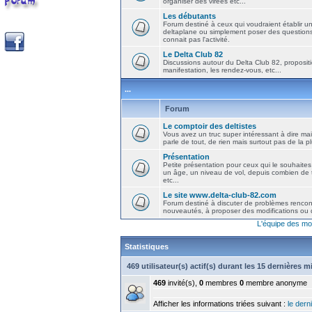
organiser des virées etc...
Les débutants
Forum destiné à ceux qui voudraient établir u
deltaplane ou simplement poser des question
connait pas l'activité.
Le Delta Club 82
Discussions autour du Delta Club 82, propositi
manifestation, les rendez-vous, etc...
...
Forum
Le comptoir des deltistes
Vous avez un truc super intéressant à dire mais
parle de tout, de rien mais surtout pas de la 
Présentation
Petite présentation pour ceux qui le souhaites
un âge, un niveau de vol, depuis combien de t
etc...
Le site www.delta-club-82.com
Forum destiné à discuter de problèmes rencont
nouveautés, à proposer des modifications ou d
L'équipe des mo
Statistiques
469 utilisateur(s) actif(s) durant les 15 dernières 
469
invité(s),
0
membres
0
membre anonyme
Afficher les informations triées suivant :
le derni