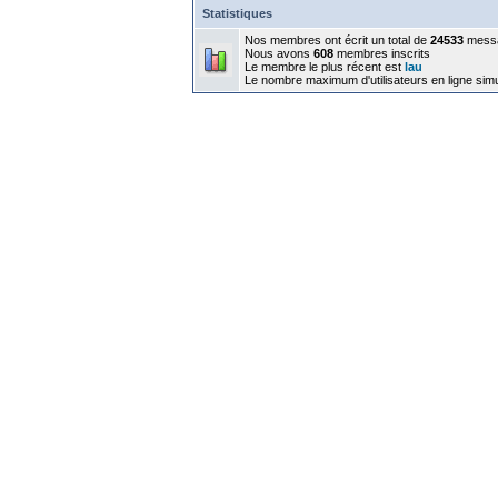
Statistiques
Nos membres ont écrit un total de
24533
mess
Nous avons
608
membres inscrits
Le membre le plus récent est
lau
Le nombre maximum d'utilisateurs en ligne sim