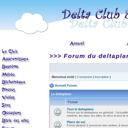
>>> Forum du deltapla
Bienvenue invité (
Connexion
|
Inscription
)
Accueil Forum
Le deltaplane
Forum
Tout le deltaplane
Forum sur le deltaplane en général : l'actualité
matériel, les sites, les ailes, le vécu et tout le r
Plans de vol
Forum destiné à annoncer des sorties, à trouv