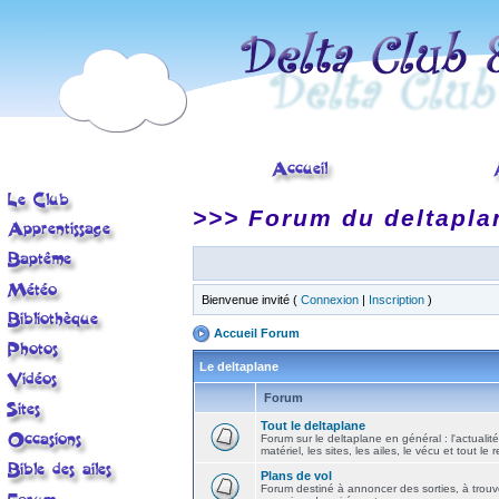
>>> Forum du deltapla
Bienvenue invité (
Connexion
|
Inscription
)
Accueil Forum
Le deltaplane
Forum
Tout le deltaplane
Forum sur le deltaplane en général : l'actualité
matériel, les sites, les ailes, le vécu et tout le r
Plans de vol
Forum destiné à annoncer des sorties, à trouv