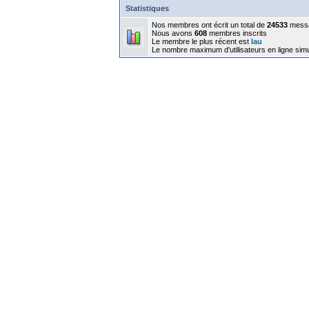
Statistiques
Nos membres ont écrit un total de
24533
mess
Nous avons
608
membres inscrits
Le membre le plus récent est
lau
Le nombre maximum d'utilisateurs en ligne sim