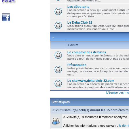
organiser des virées etc...
Les débutants
Forum destiné à ceux qui voudraient établir u
deltaplane ou simplement poser des question
connait pas l'activité.
Le Delta Club 82
Discussions autour du Delta Club 82, propositi
manifestation, les rendez-vous, etc...
...
Forum
Le comptoir des deltistes
Vous avez un truc super intéressant à dire mais
parle de tout, de rien mais surtout pas de la 
Présentation
Petite présentation pour ceux qui le souhaites
un âge, un niveau de vol, depuis combien de t
etc...
Le site www.delta-club-82.com
Forum destiné à discuter de problèmes rencont
nouveautés, à proposer des modifications ou d
L'équipe des mo
Statistiques
212 utilisateur(s) actif(s) durant les 15 dernières 
212
invité(s),
0
membres
0
membre anonyme
Afficher les informations triées suivant :
le derni