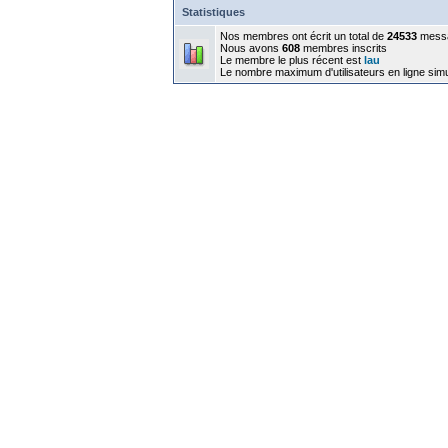
Statistiques
Nos membres ont écrit un total de
24533
mess
Nous avons
608
membres inscrits
Le membre le plus récent est
lau
Le nombre maximum d'utilisateurs en ligne sim