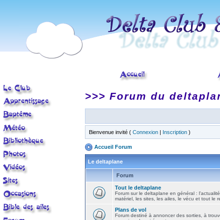
>>> Forum du deltapla
Bienvenue invité (
Connexion
|
Inscription
)
Accueil Forum
Le deltaplane
Forum
Tout le deltaplane
Forum sur le deltaplane en général : l'actualité
matériel, les sites, les ailes, le vécu et tout le r
Plans de vol
Forum destiné à annoncer des sorties, à trouv