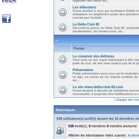
organiser des virées etc...
Les débutants
Forum destiné à ceux qui voudraient établir u
deltaplane ou simplement poser des question
connait pas l'activité.
Le Delta Club 82
Discussions autour du Delta Club 82, propositi
manifestation, les rendez-vous, etc...
...
Forum
Le comptoir des deltistes
Vous avez un truc super intéressant à dire mais
parle de tout, de rien mais surtout pas de la 
Présentation
Petite présentation pour ceux qui le souhaites
un âge, un niveau de vol, depuis combien de t
etc...
Le site www.delta-club-82.com
Forum destiné à discuter de problèmes rencont
nouveautés, à proposer des modifications ou d
L'équipe des mo
Statistiques
538 utilisateur(s) actif(s) durant les 15 dernières 
538
invité(s),
0
membres
0
membre anonyme
Afficher les informations triées suivant :
le derni