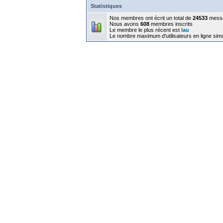
Statistiques
Nos membres ont écrit un total de
24533
mess
Nous avons
608
membres inscrits
Le membre le plus récent est
lau
Le nombre maximum d'utilisateurs en ligne sim