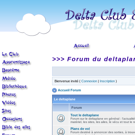
>>> Forum du deltapla
Bienvenue invité (
Connexion
|
Inscription
)
Accueil Forum
Le deltaplane
Forum
Tout le deltaplane
Forum sur le deltaplane en général : l'actualité
matériel, les sites, les ailes, le vécu et tout le r
Plans de vol
Forum destiné à annoncer des sorties, à trouv