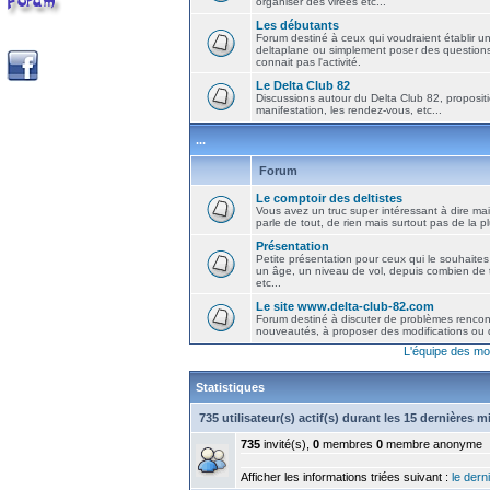
organiser des virées etc...
Les débutants
Forum destiné à ceux qui voudraient établir u
deltaplane ou simplement poser des question
connait pas l'activité.
Le Delta Club 82
Discussions autour du Delta Club 82, propositi
manifestation, les rendez-vous, etc...
...
Forum
Le comptoir des deltistes
Vous avez un truc super intéressant à dire mais
parle de tout, de rien mais surtout pas de la 
Présentation
Petite présentation pour ceux qui le souhaites
un âge, un niveau de vol, depuis combien de t
etc...
Le site www.delta-club-82.com
Forum destiné à discuter de problèmes rencont
nouveautés, à proposer des modifications ou d
L'équipe des mo
Statistiques
735 utilisateur(s) actif(s) durant les 15 dernières 
735
invité(s),
0
membres
0
membre anonyme
Afficher les informations triées suivant :
le derni