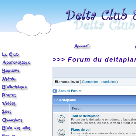
>>> Forum du deltapla
Bienvenue invité (
Connexion
|
Inscription
)
Accueil Forum
Le deltaplane
Forum
Tout le deltaplane
Forum sur le deltaplane en général : l'actualité
matériel, les sites, les ailes, le vécu et tout le r
Plans de vol
Forum destiné à annoncer des sorties, à trouv