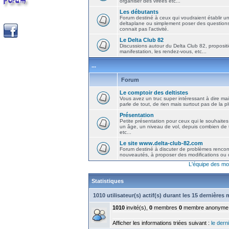
organiser des virées etc...
Les débutants
Forum destiné à ceux qui voudraient établir u
deltaplane ou simplement poser des question
connait pas l'activité.
Le Delta Club 82
Discussions autour du Delta Club 82, propositi
manifestation, les rendez-vous, etc...
...
Forum
Le comptoir des deltistes
Vous avez un truc super intéressant à dire mais
parle de tout, de rien mais surtout pas de la 
Présentation
Petite présentation pour ceux qui le souhaites
un âge, un niveau de vol, depuis combien de t
etc...
Le site www.delta-club-82.com
Forum destiné à discuter de problèmes rencont
nouveautés, à proposer des modifications ou d
L'équipe des mo
Statistiques
1010 utilisateur(s) actif(s) durant les 15 dernières
1010
invité(s),
0
membres
0
membre anonyme
Afficher les informations triées suivant :
le derni