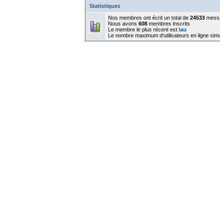
Statistiques
Nos membres ont écrit un total de
24533
mess
Nous avons
608
membres inscrits
Le membre le plus récent est
lau
Le nombre maximum d'utilisateurs en ligne sim