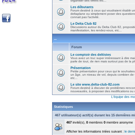
organiser des virées etc...
Les débutants
Forum destiné à ceux qui voudraient établir u
deltaplane ou simplement poser des question
connait pas l'activité.
Le Delta Club 82
Discussions autour du Delta Club 82, propositi
manifestation, les rendez-vous, etc...
...
Forum
Le comptoir des deltistes
Vous avez un truc super intéressant à dire mais
parle de tout, de rien mais surtout pas de la 
Présentation
Petite présentation pour ceux qui le souhaites
un âge, un niveau de vol, depuis combien de t
etc...
Le site www.delta-club-82.com
Forum destiné à discuter de problèmes rencont
nouveautés, à proposer des modifications ou d
L'équipe des mo
Statistiques
467 utilisateur(s) actif(s) durant les 15 dernières 
467
invité(s),
0
membres
0
membre anonyme
Afficher les informations triées suivant :
le derni