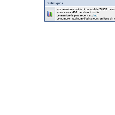
Statistiques
Nos membres ont écrit un total de
24533
mess
Nous avons
608
membres inscrits
Le membre le plus récent est
lau
Le nombre maximum d'utilisateurs en ligne sim