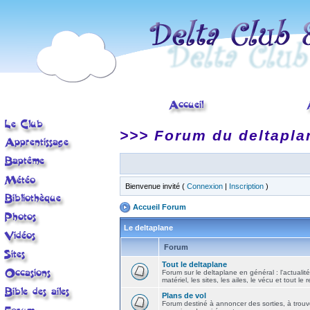
>>> Forum du deltapla
Bienvenue invité (
Connexion
|
Inscription
)
Accueil Forum
Le deltaplane
Forum
Tout le deltaplane
Forum sur le deltaplane en général : l'actualité
matériel, les sites, les ailes, le vécu et tout le r
Plans de vol
Forum destiné à annoncer des sorties, à trouv