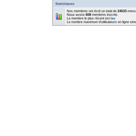
Statistiques
Nos membres ont écrit un total de
24533
mess
Nous avons
608
membres inscrits
Le membre le plus récent est
lau
Le nombre maximum d'utilisateurs en ligne sim