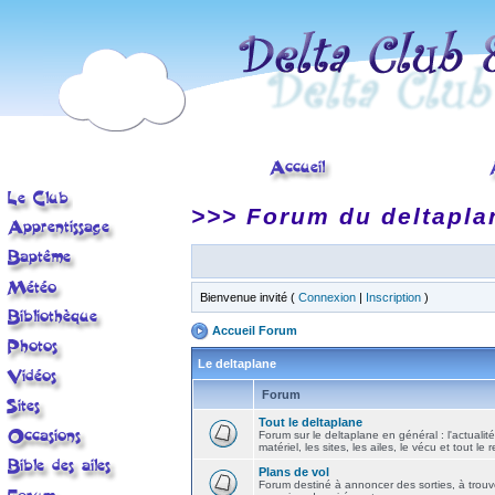
>>> Forum du deltapla
Bienvenue invité (
Connexion
|
Inscription
)
Accueil Forum
Le deltaplane
Forum
Tout le deltaplane
Forum sur le deltaplane en général : l'actualité
matériel, les sites, les ailes, le vécu et tout le r
Plans de vol
Forum destiné à annoncer des sorties, à trouv