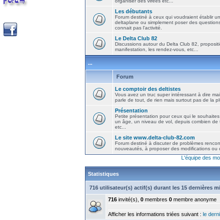
organiser des virées etc...
Les débutants
Forum destiné à ceux qui voudraient établir u
deltaplane ou simplement poser des question
connait pas l'activité.
Le Delta Club 82
Discussions autour du Delta Club 82, propositi
manifestation, les rendez-vous, etc...
...
Forum
Le comptoir des deltistes
Vous avez un truc super intéressant à dire mais
parle de tout, de rien mais surtout pas de la 
Présentation
Petite présentation pour ceux qui le souhaites
un âge, un niveau de vol, depuis combien de t
etc...
Le site www.delta-club-82.com
Forum destiné à discuter de problèmes rencont
nouveautés, à proposer des modifications ou d
L'équipe des mo
Statistiques
716 utilisateur(s) actif(s) durant les 15 dernières 
716
invité(s),
0
membres
0
membre anonyme
Afficher les informations triées suivant :
le derni