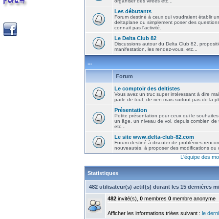
organiser des virées etc...
Les débutants
Forum destiné à ceux qui voudraient établir u
deltaplane ou simplement poser des question
connait pas l'activité.
Le Delta Club 82
Discussions autour du Delta Club 82, propositi
manifestation, les rendez-vous, etc...
...
Forum
Le comptoir des deltistes
Vous avez un truc super intéressant à dire mais
parle de tout, de rien mais surtout pas de la 
Présentation
Petite présentation pour ceux qui le souhaites
un âge, un niveau de vol, depuis combien de t
etc...
Le site www.delta-club-82.com
Forum destiné à discuter de problèmes rencont
nouveautés, à proposer des modifications ou d
L'équipe des mo
Statistiques
482 utilisateur(s) actif(s) durant les 15 dernières 
482
invité(s),
0
membres
0
membre anonyme
Afficher les informations triées suivant :
le derni