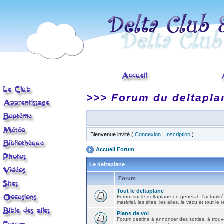
>>> Forum du deltapla
Bienvenue invité (
Connexion
|
Inscription
)
Accueil Forum
Le deltaplane
Forum
Tout le deltaplane
Forum sur le deltaplane en général : l'actualité
matériel, les sites, les ailes, le vécu et tout le r
Plans de vol
Forum destiné à annoncer des sorties, à trouv