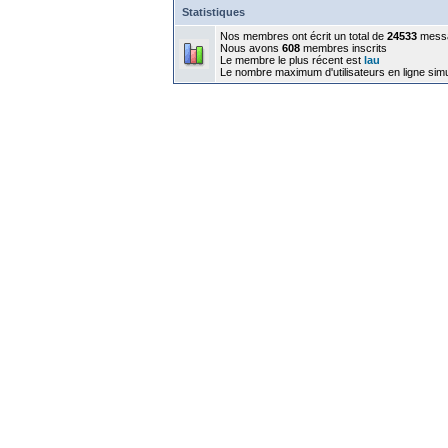
Statistiques
Nos membres ont écrit un total de
24533
mess
Nous avons
608
membres inscrits
Le membre le plus récent est
lau
Le nombre maximum d'utilisateurs en ligne sim