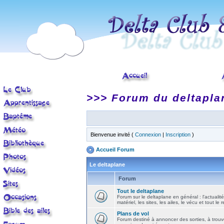
>>> Forum du deltapla
Bienvenue invité (
Connexion
|
Inscription
)
Accueil Forum
Le deltaplane
Forum
Tout le deltaplane
Forum sur le deltaplane en général : l'actualité
matériel, les sites, les ailes, le vécu et tout le r
Plans de vol
Forum destiné à annoncer des sorties, à trouv