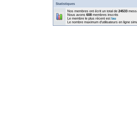
Statistiques
Nos membres ont écrit un total de
24533
mess
Nous avons
608
membres inscrits
Le membre le plus récent est
lau
Le nombre maximum d'utilisateurs en ligne sim