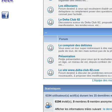
organiser des virées etc...
Les débutants
Forum destiné à ceux qui voudraient établir u
deltaplane ou simplement poser des question
connait pas l'activité.
Le Delta Club 82
Discussions autour du Delta Club 82, propositi
manifestation, les rendez-vous, etc...
...
Forum
Le comptoir des deltistes
Vous avez un truc super intéressant à dire mais
parle de tout, de rien mais surtout pas de la 
Présentation
Petite présentation pour ceux qui le souhaites
un âge, un niveau de vol, depuis combien de t
etc...
Le site www.delta-club-82.com
Forum destiné à discuter de problèmes rencont
nouveautés, à proposer des modifications ou d
L'équipe des mo
Statistiques
6194 utilisateur(s) actif(s) durant les 15 dernières
6194
invité(s),
0
membres
0
membre anonyme
Afficher les informations triées suivant :
le derni