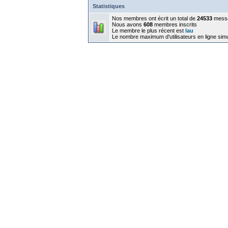
Statistiques
Nos membres ont écrit un total de
24533
mess
Nous avons
608
membres inscrits
Le membre le plus récent est
lau
Le nombre maximum d'utilisateurs en ligne sim