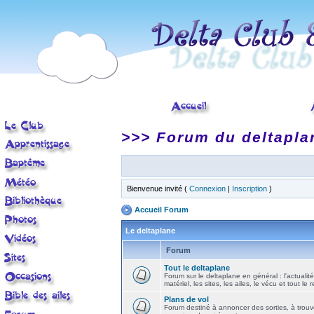
>>> Forum du deltapla
Bienvenue invité (
Connexion
|
Inscription
)
Accueil Forum
Le deltaplane
Forum
Tout le deltaplane
Forum sur le deltaplane en général : l'actualité
matériel, les sites, les ailes, le vécu et tout le r
Plans de vol
Forum destiné à annoncer des sorties, à trouv