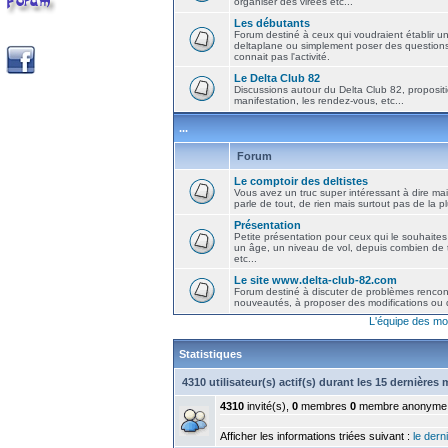
organiser des virées etc...
Les débutants
Forum destiné à ceux qui voudraient établir u
deltaplane ou simplement poser des question
connait pas l'activité.
Le Delta Club 82
Discussions autour du Delta Club 82, propositi
manifestation, les rendez-vous, etc...
...
Forum
Le comptoir des deltistes
Vous avez un truc super intéressant à dire mais
parle de tout, de rien mais surtout pas de la 
Présentation
Petite présentation pour ceux qui le souhaites
un âge, un niveau de vol, depuis combien de t
etc...
Le site www.delta-club-82.com
Forum destiné à discuter de problèmes rencont
nouveautés, à proposer des modifications ou d
L'équipe des mo
Statistiques
4310 utilisateur(s) actif(s) durant les 15 dernières
4310
invité(s),
0
membres
0
membre anonyme
Afficher les informations triées suivant :
le derni