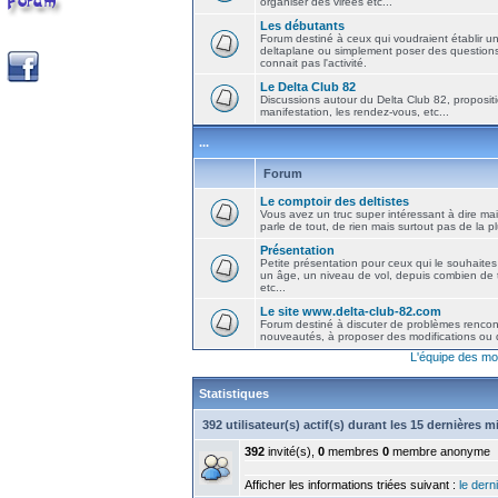
organiser des virées etc...
Les débutants
Forum destiné à ceux qui voudraient établir u
deltaplane ou simplement poser des question
connait pas l'activité.
Le Delta Club 82
Discussions autour du Delta Club 82, propositi
manifestation, les rendez-vous, etc...
...
Forum
Le comptoir des deltistes
Vous avez un truc super intéressant à dire mais
parle de tout, de rien mais surtout pas de la 
Présentation
Petite présentation pour ceux qui le souhaites
un âge, un niveau de vol, depuis combien de t
etc...
Le site www.delta-club-82.com
Forum destiné à discuter de problèmes rencont
nouveautés, à proposer des modifications ou d
L'équipe des mo
Statistiques
392 utilisateur(s) actif(s) durant les 15 dernières 
392
invité(s),
0
membres
0
membre anonyme
Afficher les informations triées suivant :
le derni