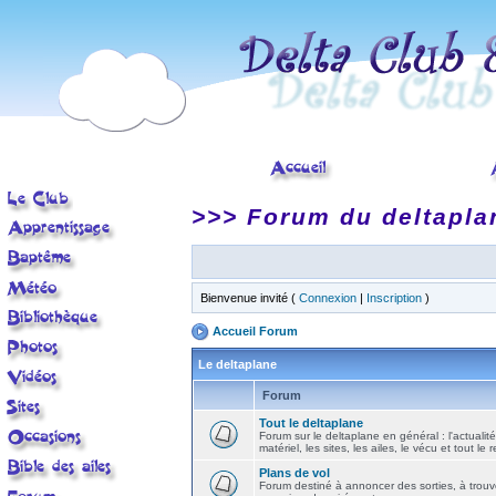
>>> Forum du deltapla
Bienvenue invité (
Connexion
|
Inscription
)
Accueil Forum
Le deltaplane
Forum
Tout le deltaplane
Forum sur le deltaplane en général : l'actualité
matériel, les sites, les ailes, le vécu et tout le r
Plans de vol
Forum destiné à annoncer des sorties, à trouv