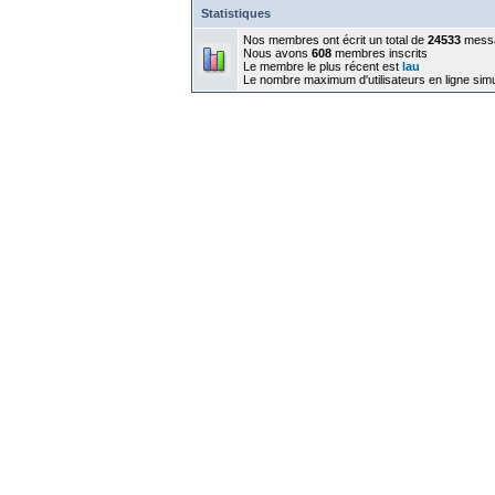
Statistiques
Nos membres ont écrit un total de
24533
mess
Nous avons
608
membres inscrits
Le membre le plus récent est
lau
Le nombre maximum d'utilisateurs en ligne sim