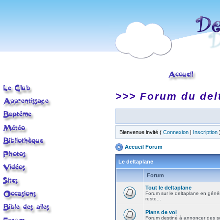
>>> Forum du del
Bienvenue invité (
Connexion
|
Inscription
Accueil Forum
Le deltaplane
Forum
Tout le deltaplane
Forum sur le deltaplane en général 
reste...
Plans de vol
Forum destiné à annoncer des sort