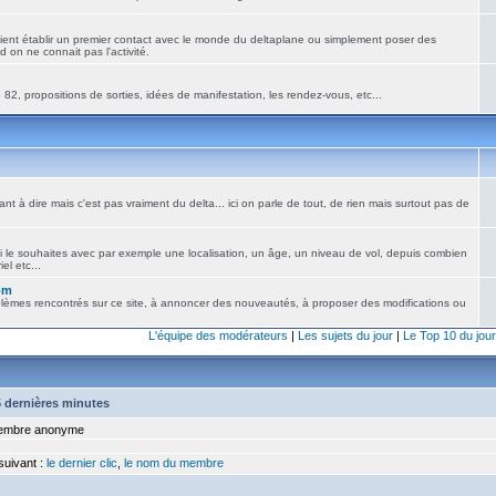
ient établir un premier contact avec le monde du deltaplane ou simplement poser des
 on ne connait pas l'activité.
82, propositions de sorties, idées de manifestation, les rendez-vous, etc...
nt à dire mais c'est pas vraiment du delta... ici on parle de tout, de rien mais surtout pas de
i le souhaites avec par exemple une localisation, un âge, un niveau de vol, depuis combien
el etc...
om
blèmes rencontrés sur ce site, à annoncer des nouveautés, à proposer des modifications ou
L'équipe des modérateurs
|
Les sujets du jour
|
Le Top 10 du jour
15 dernières minutes
mbre anonyme
 suivant :
le dernier clic
,
le nom du membre