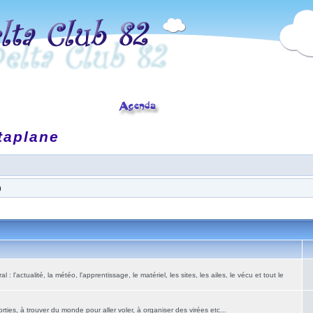
taplane
)
: l'actualité, la météo, l'apprentissage, le matériel, les sites, les ailes, le vécu et tout le
ies, à trouver du monde pour aller voler, à organiser des virées etc...