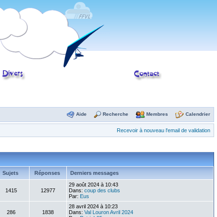
Aide
Recherche
Membres
Calendrier
Recevoir à nouveau l'email de validation
Sujets
Réponses
Derniers messages
29 août 2024 à 10:43
1415
12977
Dans:
coup des clubs
Par:
Eus
28 avril 2024 à 10:23
286
1838
Dans:
Val Louron Avril 2024