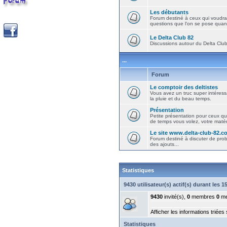
Les débutants
Forum destiné à ceux qui voudra
questions que l'on se pose quand
Le Delta Club 82
Discussions autour du Delta Club 
...
Forum
Le comptoir des deltistes
Vous avez un truc super intéressa
la pluie et du beau temps.
Présentation
Petite présentation pour ceux qu
de temps vous volez, votre matéri
Le site www.delta-club-82.c
Forum destiné à discuter de pro
des ajouts...
Statistiques
9430 utilisateur(s) actif(s) durant les 
9430
invité(s),
0
membres
0
me
Afficher les informations triées
Statistiques