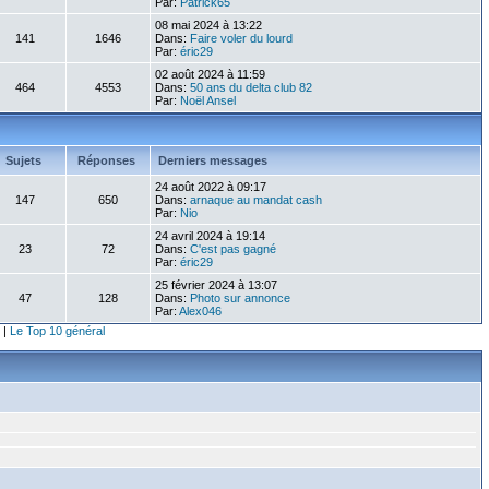
Par:
Patrick65
08 mai 2024 à 13:22
141
1646
Dans:
Faire voler du lourd
Par:
éric29
02 août 2024 à 11:59
464
4553
Dans:
50 ans du delta club 82
Par:
Noël Ansel
Sujets
Réponses
Derniers messages
24 août 2022 à 09:17
147
650
Dans:
arnaque au mandat cash
Par:
Nio
24 avril 2024 à 19:14
23
72
Dans:
C'est pas gagné
Par:
éric29
25 février 2024 à 13:07
47
128
Dans:
Photo sur annonce
Par:
Alex046
|
Le Top 10 général