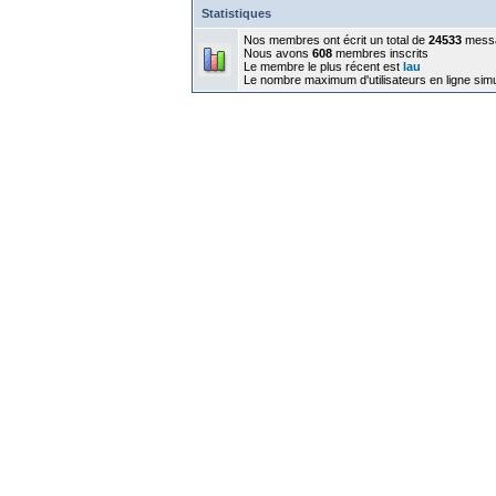
Statistiques
Nos membres ont écrit un total de
24533
mess
Nous avons
608
membres inscrits
Le membre le plus récent est
lau
Le nombre maximum d'utilisateurs en ligne sim