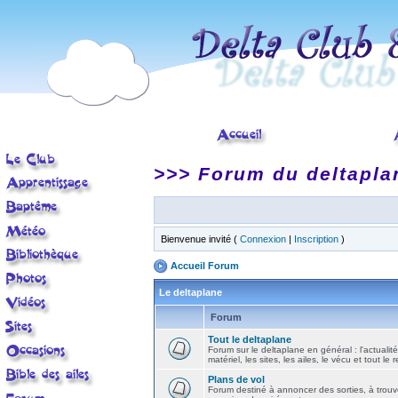
>>> Forum du deltapla
Bienvenue invité (
Connexion
|
Inscription
)
Accueil Forum
Le deltaplane
Forum
Tout le deltaplane
Forum sur le deltaplane en général : l'actualité
matériel, les sites, les ailes, le vécu et tout le r
Plans de vol
Forum destiné à annoncer des sorties, à trouv