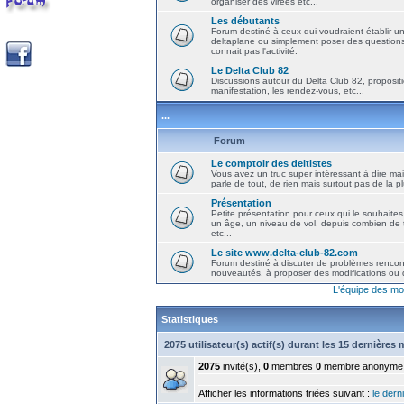
organiser des virées etc...
Les débutants
Forum destiné à ceux qui voudraient établir u
deltaplane ou simplement poser des question
connait pas l'activité.
Le Delta Club 82
Discussions autour du Delta Club 82, propositi
manifestation, les rendez-vous, etc...
...
Forum
Le comptoir des deltistes
Vous avez un truc super intéressant à dire mais
parle de tout, de rien mais surtout pas de la 
Présentation
Petite présentation pour ceux qui le souhaites
un âge, un niveau de vol, depuis combien de t
etc...
Le site www.delta-club-82.com
Forum destiné à discuter de problèmes rencont
nouveautés, à proposer des modifications ou d
L'équipe des mo
Statistiques
2075 utilisateur(s) actif(s) durant les 15 dernières
2075
invité(s),
0
membres
0
membre anonyme
Afficher les informations triées suivant :
le derni