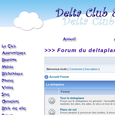
>>> Forum du deltapla
Bienvenue invité (
Connexion
|
Inscription
)
Accueil Forum
Le deltaplane
Forum
Tout le deltaplane
Forum sur le deltaplane en général : l'actualité
matériel, les sites, les ailes, le vécu et tout le r
Plans de vol
Forum destiné à annoncer des sorties, à trouv