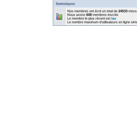
Statistiques
Nos membres ont écrit un total de
24533
mess
Nous avons
608
membres inscrits
Le membre le plus récent est
lau
Le nombre maximum d'utilisateurs en ligne sim