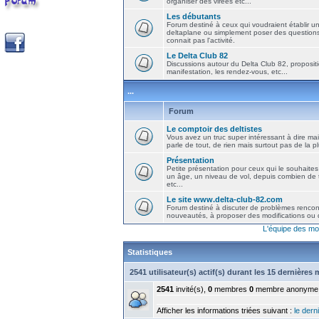
organiser des virées etc...
Les débutants
Forum destiné à ceux qui voudraient établir u
deltaplane ou simplement poser des question
connait pas l'activité.
Le Delta Club 82
Discussions autour du Delta Club 82, propositi
manifestation, les rendez-vous, etc...
...
Forum
Le comptoir des deltistes
Vous avez un truc super intéressant à dire mais
parle de tout, de rien mais surtout pas de la 
Présentation
Petite présentation pour ceux qui le souhaites
un âge, un niveau de vol, depuis combien de t
etc...
Le site www.delta-club-82.com
Forum destiné à discuter de problèmes rencont
nouveautés, à proposer des modifications ou d
L'équipe des mo
Statistiques
2541 utilisateur(s) actif(s) durant les 15 dernières
2541
invité(s),
0
membres
0
membre anonyme
Afficher les informations triées suivant :
le derni