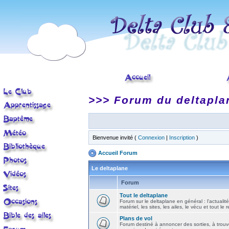
>>> Forum du deltapla
Bienvenue invité (
Connexion
|
Inscription
)
Accueil Forum
Le deltaplane
Forum
Tout le deltaplane
Forum sur le deltaplane en général : l'actualité
matériel, les sites, les ailes, le vécu et tout le r
Plans de vol
Forum destiné à annoncer des sorties, à trouv