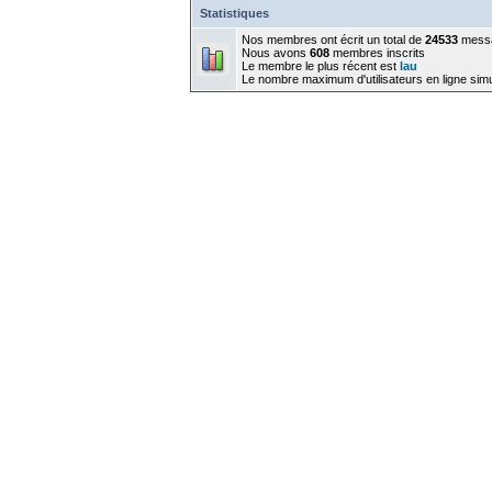
Statistiques
Nos membres ont écrit un total de
24533
mess
Nous avons
608
membres inscrits
Le membre le plus récent est
lau
Le nombre maximum d'utilisateurs en ligne sim