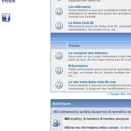
organiser des virées etc...
Les débutants
Forum destiné à ceux qui voudraient établir u
deltaplane ou simplement poser des question
connait pas l'activité.
Le Delta Club 82
Discussions autour du Delta Club 82, propositi
manifestation, les rendez-vous, etc...
...
Forum
Le comptoir des deltistes
Vous avez un truc super intéressant à dire mais
parle de tout, de rien mais surtout pas de la 
Présentation
Petite présentation pour ceux qui le souhaites
un âge, un niveau de vol, depuis combien de t
etc...
Le site www.delta-club-82.com
Forum destiné à discuter de problèmes rencont
nouveautés, à proposer des modifications ou d
L'équipe des mo
Statistiques
463 utilisateur(s) actif(s) durant les 15 dernières 
463
invité(s),
0
membres
0
membre anonyme
Afficher les informations triées suivant :
le derni