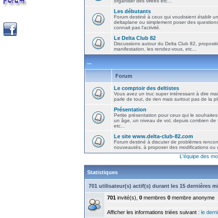
organiser des virées etc...
Les débutants
Forum destiné à ceux qui voudraient établir u
deltaplane ou simplement poser des question
connait pas l'activité.
Le Delta Club 82
Discussions autour du Delta Club 82, propositi
manifestation, les rendez-vous, etc...
...
Forum
Le comptoir des deltistes
Vous avez un truc super intéressant à dire mais
parle de tout, de rien mais surtout pas de la 
Présentation
Petite présentation pour ceux qui le souhaites
un âge, un niveau de vol, depuis combien de t
etc...
Le site www.delta-club-82.com
Forum destiné à discuter de problèmes rencont
nouveautés, à proposer des modifications ou d
L'équipe des mo
Statistiques
701 utilisateur(s) actif(s) durant les 15 dernières 
701
invité(s),
0
membres
0
membre anonyme
Afficher les informations triées suivant :
le derni