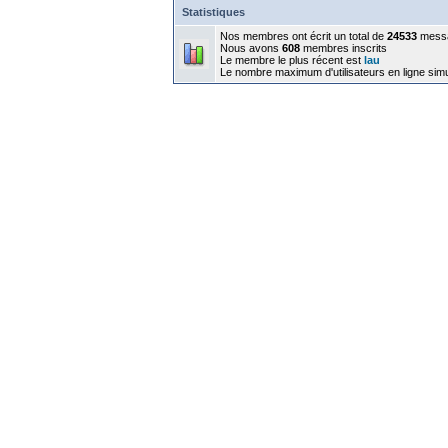
Statistiques
Nos membres ont écrit un total de
24533
mess
Nous avons
608
membres inscrits
Le membre le plus récent est
lau
Le nombre maximum d'utilisateurs en ligne sim