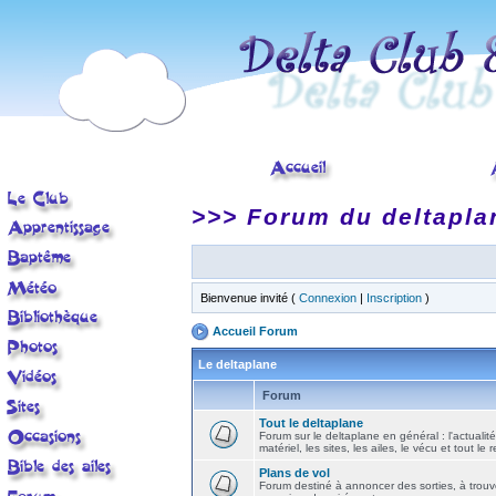
>>> Forum du deltapla
Bienvenue invité (
Connexion
|
Inscription
)
Accueil Forum
Le deltaplane
Forum
Tout le deltaplane
Forum sur le deltaplane en général : l'actualité
matériel, les sites, les ailes, le vécu et tout le r
Plans de vol
Forum destiné à annoncer des sorties, à trouv