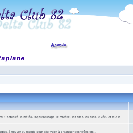
taplane
)
: l'actualité, la météo, l'apprentissage, le matériel, les sites, les ailes, le vécu et tout le
ies, à trouver du monde pour aller voler, à organiser des virées etc...