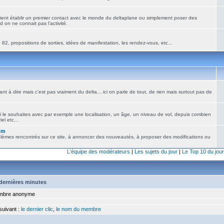
ient établir un premier contact avec le monde du deltaplane ou simplement poser des
 on ne connait pas l'activité.
82, propositions de sorties, idées de manifestation, les rendez-vous, etc...
nt à dire mais c'est pas vraiment du delta... ici on parle de tout, de rien mais surtout pas de
i le souhaites avec par exemple une localisation, un âge, un niveau de vol, depuis combien
el etc...
om
blèmes rencontrés sur ce site, à annoncer des nouveautés, à proposer des modifications ou
L'équipe des modérateurs
|
Les sujets du jour
|
Le Top 10 du jour
5 dernières minutes
bre anonyme
 suivant :
le dernier clic
,
le nom du membre