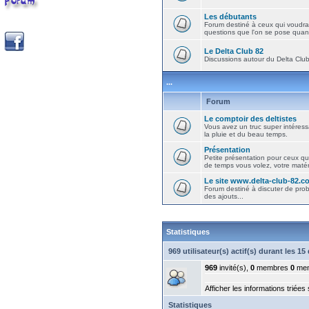
Les débutants
Forum destiné à ceux qui voudra
questions que l'on se pose quand
Le Delta Club 82
Discussions autour du Delta Club 
...
Forum
Le comptoir des deltistes
Vous avez un truc super intéressa
la pluie et du beau temps.
Présentation
Petite présentation pour ceux qu
de temps vous volez, votre matéri
Le site www.delta-club-82.c
Forum destiné à discuter de pro
des ajouts...
Statistiques
969 utilisateur(s) actif(s) durant les 1
969
invité(s),
0
membres
0
mem
Afficher les informations triées
Statistiques