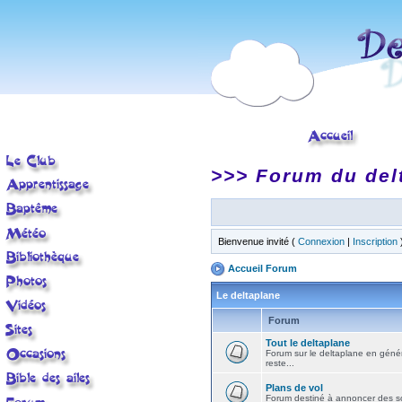
>>> Forum du del
Bienvenue invité (
Connexion
|
Inscription
Accueil Forum
Le deltaplane
Forum
Tout le deltaplane
Forum sur le deltaplane en général 
reste...
Plans de vol
Forum destiné à annoncer des sort