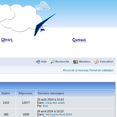
Aide
Recherche
Membres
Calendrier
Recevoir à nouveau l'email de validation
Sujets
Réponses
Derniers messages
29 août 2024 à 10:43
1415
12977
Dans:
coup des clubs
Par:
Eus
28 avril 2024 à 10:23
286
1838
Dans:
Val Louron Avril 2024