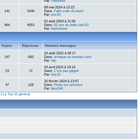
Par:
Patrick65
08 mai 2024 à 13:22
141
1646
Dans:
Faire voler du lourd
Par:
éric29
02 août 2024 à 11:59
464
4553
Dans:
50 ans du delta club 82
Par:
Noël Ansel
Sujets
Réponses
Derniers messages
24 août 2022 à 09:17
147
650
Dans:
arnaque au mandat cash
Par:
Nio
24 avril 2024 à 19:14
23
72
Dans:
C'est pas gagné
Par:
éric29
25 février 2024 à 13:07
47
128
Dans:
Photo sur annonce
Par:
Alex046
|
Le Top 10 général