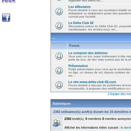
organiser des virées etc...
Les débutants
Forum destiné à ceux qui voudraient établir u
deltaplane ou simplement poser des question
connait pas l'activité.
Le Delta Club 82
Discussions autour du Delta Club 82, propositi
manifestation, les rendez-vous, etc...
...
Forum
Le comptoir des deltistes
Vous avez un truc super intéressant à dire mais
parle de tout, de rien mais surtout pas de la 
Présentation
Petite présentation pour ceux qui le souhaites
un âge, un niveau de vol, depuis combien de t
etc...
Le site www.delta-club-82.com
Forum destiné à discuter de problèmes rencont
nouveautés, à proposer des modifications ou d
L'équipe des mo
Statistiques
2392 utilisateur(s) actif(s) durant les 15 dernières
2392
invité(s),
0
membres
0
membre anonyme
Afficher les informations triées suivant :
le derni