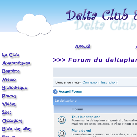
>>> Forum du deltapla
Bienvenue invité (
Connexion
|
Inscription
)
Accueil Forum
Le deltaplane
Forum
Tout le deltaplane
Forum sur le deltaplane en général : l'actualité
matériel, les sites, les ailes, le vécu et tout le r
Plans de vol
Forum destiné à annoncer des sorties, à trouv