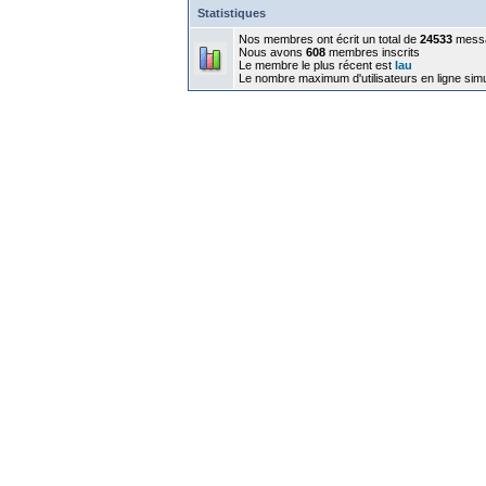
Statistiques
Nos membres ont écrit un total de
24533
mess
Nous avons
608
membres inscrits
Le membre le plus récent est
lau
Le nombre maximum d'utilisateurs en ligne sim