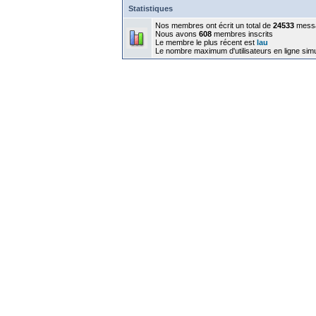
Statistiques
Nos membres ont écrit un total de
24533
mess
Nous avons
608
membres inscrits
Le membre le plus récent est
lau
Le nombre maximum d'utilisateurs en ligne sim