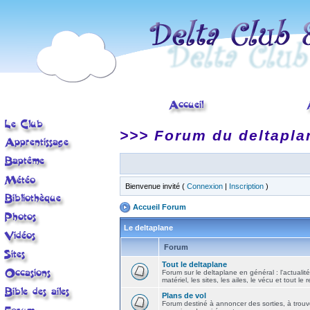
>>> Forum du deltapla
Bienvenue invité (
Connexion
|
Inscription
)
Accueil Forum
Le deltaplane
Forum
Tout le deltaplane
Forum sur le deltaplane en général : l'actualité
matériel, les sites, les ailes, le vécu et tout le r
Plans de vol
Forum destiné à annoncer des sorties, à trouv