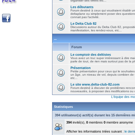
organiser des virées etc...
Les débutants
Forum destiné à ceux qui voudraient établir u
deltaplane ou simplement poser des question
connait pas l'activité.
Le Delta Club 82
Discussions autour du Delta Club 82, propositi
manifestation, les rendez-vous, etc...
...
Forum
Le comptoir des deltistes
Vous avez un truc super intéressant à dire mais
parle de tout, de rien mais surtout pas de la 
Présentation
Petite présentation pour ceux qui le souhaites
un âge, un niveau de vol, depuis combien de t
etc...
Le site www.delta-club-82.com
Forum destiné à discuter de problèmes rencont
nouveautés, à proposer des modifications ou d
L'équipe des mo
Statistiques
394 utilisateur(s) actif(s) durant les 15 dernières 
394
invité(s),
0
membres
0
membre anonyme
Afficher les informations triées suivant :
le derni