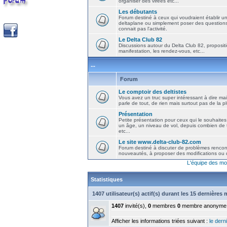
organiser des virées etc...
Les débutants
Forum destiné à ceux qui voudraient établir u
deltaplane ou simplement poser des question
connait pas l'activité.
Le Delta Club 82
Discussions autour du Delta Club 82, propositi
manifestation, les rendez-vous, etc...
...
Forum
Le comptoir des deltistes
Vous avez un truc super intéressant à dire mais
parle de tout, de rien mais surtout pas de la 
Présentation
Petite présentation pour ceux qui le souhaites
un âge, un niveau de vol, depuis combien de t
etc...
Le site www.delta-club-82.com
Forum destiné à discuter de problèmes rencont
nouveautés, à proposer des modifications ou d
L'équipe des mo
Statistiques
1407 utilisateur(s) actif(s) durant les 15 dernières
1407
invité(s),
0
membres
0
membre anonyme
Afficher les informations triées suivant :
le derni