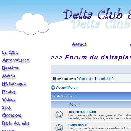
>>> Forum du deltapla
Bienvenue invité (
Connexion
|
Inscription
)
Accueil Forum
Le deltaplane
Forum
Tout le deltaplane
Forum sur le deltaplane en général : l'actualité
matériel, les sites, les ailes, le vécu et tout le r
Plans de vol
Forum destiné à annoncer des sorties, à trouv