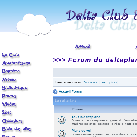
>>> Forum du deltapla
Bienvenue invité (
Connexion
|
Inscription
)
Accueil Forum
Le deltaplane
Forum
Tout le deltaplane
Forum sur le deltaplane en général : l'actualité
matériel, les sites, les ailes, le vécu et tout le r
Plans de vol
Forum destiné à annoncer des sorties, à trouv