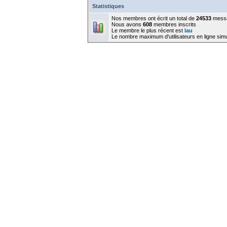
Statistiques
Nos membres ont écrit un total de
24533
mess
Nous avons
608
membres inscrits
Le membre le plus récent est
lau
Le nombre maximum d'utilisateurs en ligne sim