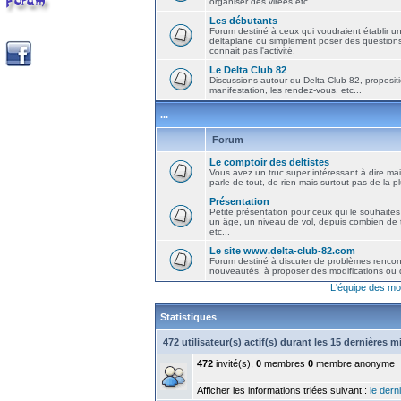
organiser des virées etc...
Les débutants
Forum destiné à ceux qui voudraient établir u
deltaplane ou simplement poser des question
connait pas l'activité.
Le Delta Club 82
Discussions autour du Delta Club 82, propositi
manifestation, les rendez-vous, etc...
...
Forum
Le comptoir des deltistes
Vous avez un truc super intéressant à dire mais
parle de tout, de rien mais surtout pas de la 
Présentation
Petite présentation pour ceux qui le souhaites
un âge, un niveau de vol, depuis combien de t
etc...
Le site www.delta-club-82.com
Forum destiné à discuter de problèmes rencont
nouveautés, à proposer des modifications ou d
L'équipe des mo
Statistiques
472 utilisateur(s) actif(s) durant les 15 dernières 
472
invité(s),
0
membres
0
membre anonyme
Afficher les informations triées suivant :
le derni