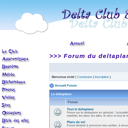
>>> Forum du deltapla
Bienvenue invité (
Connexion
|
Inscription
)
Accueil Forum
Le deltaplane
Forum
Tout le deltaplane
Forum sur le deltaplane en général : l'actualité
matériel, les sites, les ailes, le vécu et tout le r
Plans de vol
Forum destiné à annoncer des sorties, à trouv