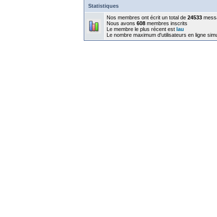
Statistiques
Nos membres ont écrit un total de
24533
mess
Nous avons
608
membres inscrits
Le membre le plus récent est
lau
Le nombre maximum d'utilisateurs en ligne sim