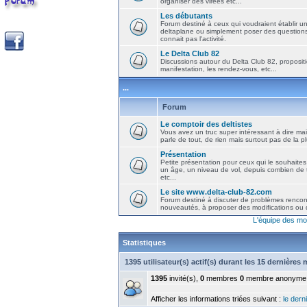
organiser des virées etc...
Les débutants
Forum destiné à ceux qui voudraient établir u
deltaplane ou simplement poser des question
connait pas l'activité.
Le Delta Club 82
Discussions autour du Delta Club 82, propositi
manifestation, les rendez-vous, etc...
...
Forum
Le comptoir des deltistes
Vous avez un truc super intéressant à dire mais
parle de tout, de rien mais surtout pas de la 
Présentation
Petite présentation pour ceux qui le souhaites
un âge, un niveau de vol, depuis combien de t
etc...
Le site www.delta-club-82.com
Forum destiné à discuter de problèmes rencont
nouveautés, à proposer des modifications ou d
L'équipe des mo
Statistiques
1395 utilisateur(s) actif(s) durant les 15 dernières
1395
invité(s),
0
membres
0
membre anonyme
Afficher les informations triées suivant :
le derni