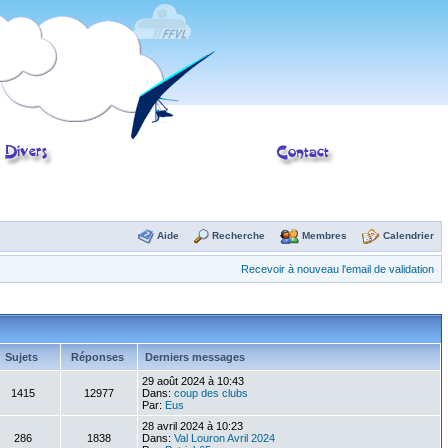
Aide
Recherche
Membres
Calendrier
Recevoir à nouveau l'email de validation
Sujets
Réponses
Derniers messages
29 août 2024 à 10:43
1415
12977
Dans:
coup des clubs
Par:
Eus
28 avril 2024 à 10:23
286
1838
Dans:
Val Louron Avril 2024