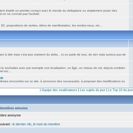
ient établir un premier contact avec le monde du deltaplane ou simplement poser des
 on ne connait pas l'activité.
82, propositions de sorties, idées de manifestation, les rendez-vous, etc...
nt à dire mais c'est pas vraiment du delta... ici on parle de tout, de rien mais surtout pas de
i le souhaites avec par exemple une localisation, un âge, un niveau de vol, depuis combien
el etc...
om
blèmes rencontrés sur ce site, à annoncer des nouveautés, à proposer des modifications ou
L'équipe des modérateurs
|
Les sujets du jour
|
Le Top 10 du jour
5 dernières minutes
bre anonyme
 suivant :
le dernier clic
,
le nom du membre