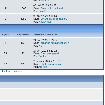
Par:
Patrick65
08 mai 2024 à 13:22
141
1646
Dans:
Faire voler du lourd
Par:
éric29
02 août 2024 à 11:59
464
4553
Dans:
50 ans du delta club 82
Par:
Noël Ansel
Sujets
Réponses
Derniers messages
24 août 2022 à 09:17
147
650
Dans:
arnaque au mandat cash
Par:
Nio
24 avril 2024 à 19:14
23
72
Dans:
C'est pas gagné
Par:
éric29
25 février 2024 à 13:07
47
128
Dans:
Photo sur annonce
Par:
Alex046
|
Le Top 10 général