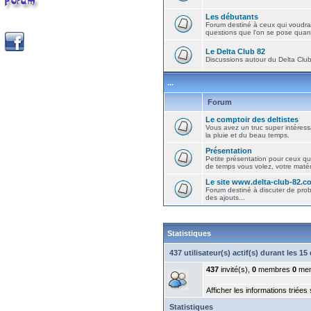
Les débutants
Forum destiné à ceux qui voudra
questions que l'on se pose quand
Le Delta Club 82
Discussions autour du Delta Club 
...
Forum
Le comptoir des deltistes
Vous avez un truc super intéressa
la pluie et du beau temps.
Présentation
Petite présentation pour ceux qu
de temps vous volez, votre matéri
Le site www.delta-club-82.c
Forum destiné à discuter de pro
des ajouts...
Statistiques
437 utilisateur(s) actif(s) durant les 1
437
invité(s),
0
membres
0
mem
Afficher les informations triées
Statistiques