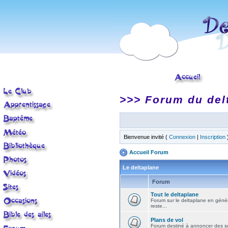
>>> Forum du del
Bienvenue invité (
Connexion
|
Inscription
Accueil Forum
Le deltaplane
Forum
Tout le deltaplane
Forum sur le deltaplane en général 
reste...
Plans de vol
Forum destiné à annoncer des sort