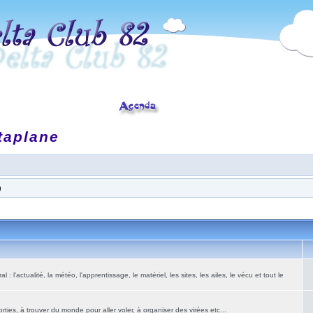
taplane
)
: l'actualité, la météo, l'apprentissage, le matériel, les sites, les ailes, le vécu et tout le
ies, à trouver du monde pour aller voler, à organiser des virées etc...