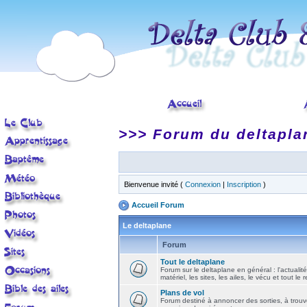
>>> Forum du deltapla
Bienvenue invité (
Connexion
|
Inscription
)
Accueil Forum
Le deltaplane
Forum
Tout le deltaplane
Forum sur le deltaplane en général : l'actualité
matériel, les sites, les ailes, le vécu et tout le r
Plans de vol
Forum destiné à annoncer des sorties, à trouv