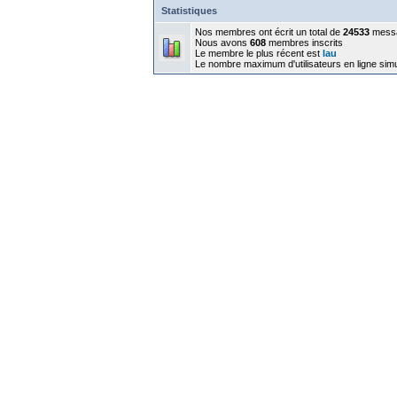
Statistiques
Nos membres ont écrit un total de
24533
mess
Nous avons
608
membres inscrits
Le membre le plus récent est
lau
Le nombre maximum d'utilisateurs en ligne sim