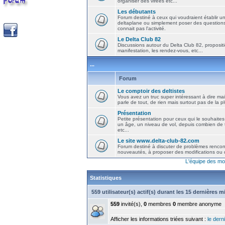
organiser des virées etc...
Les débutants
Forum destiné à ceux qui voudraient établir u
deltaplane ou simplement poser des question
connait pas l'activité.
Le Delta Club 82
Discussions autour du Delta Club 82, propositi
manifestation, les rendez-vous, etc...
...
Forum
Le comptoir des deltistes
Vous avez un truc super intéressant à dire mais
parle de tout, de rien mais surtout pas de la 
Présentation
Petite présentation pour ceux qui le souhaites
un âge, un niveau de vol, depuis combien de t
etc...
Le site www.delta-club-82.com
Forum destiné à discuter de problèmes rencont
nouveautés, à proposer des modifications ou d
L'équipe des mo
Statistiques
559 utilisateur(s) actif(s) durant les 15 dernières 
559
invité(s),
0
membres
0
membre anonyme
Afficher les informations triées suivant :
le derni