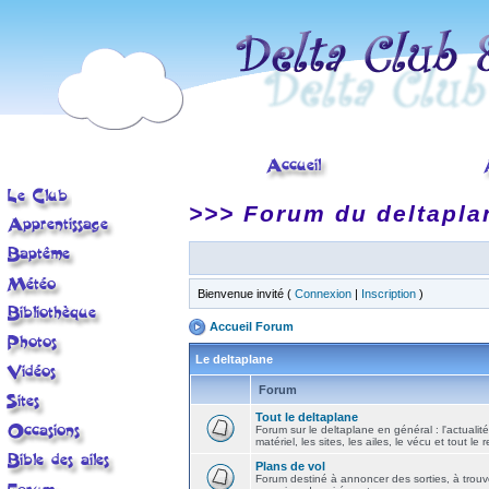
>>> Forum du deltapla
Bienvenue invité (
Connexion
|
Inscription
)
Accueil Forum
Le deltaplane
Forum
Tout le deltaplane
Forum sur le deltaplane en général : l'actualité
matériel, les sites, les ailes, le vécu et tout le r
Plans de vol
Forum destiné à annoncer des sorties, à trouv