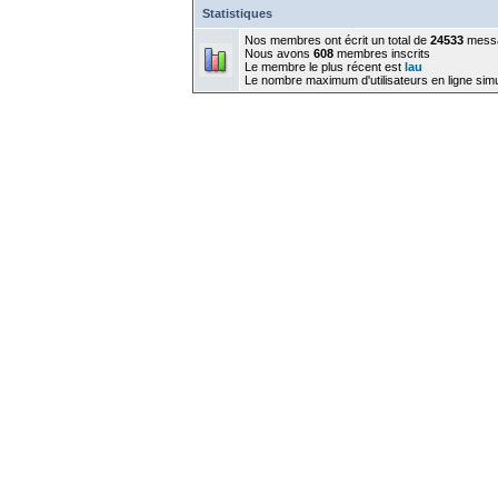
Statistiques
Nos membres ont écrit un total de
24533
mess
Nous avons
608
membres inscrits
Le membre le plus récent est
lau
Le nombre maximum d'utilisateurs en ligne sim