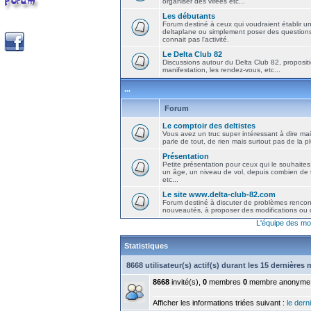
organiser des virées etc...
Les débutants
Forum destiné à ceux qui voudraient établir u
deltaplane ou simplement poser des question
connait pas l'activité.
Le Delta Club 82
Discussions autour du Delta Club 82, propositi
manifestation, les rendez-vous, etc...
...
Forum
Le comptoir des deltistes
Vous avez un truc super intéressant à dire mais
parle de tout, de rien mais surtout pas de la 
Présentation
Petite présentation pour ceux qui le souhaites
un âge, un niveau de vol, depuis combien de t
etc...
Le site www.delta-club-82.com
Forum destiné à discuter de problèmes rencont
nouveautés, à proposer des modifications ou d
L'équipe des mo
Statistiques
8668 utilisateur(s) actif(s) durant les 15 dernières
8668
invité(s),
0
membres
0
membre anonyme
Afficher les informations triées suivant :
le derni