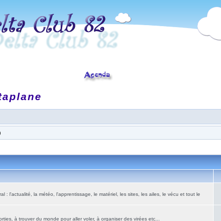
taplane
)
: l'actualité, la météo, l'apprentissage, le matériel, les sites, les ailes, le vécu et tout le
ies, à trouver du monde pour aller voler, à organiser des virées etc...