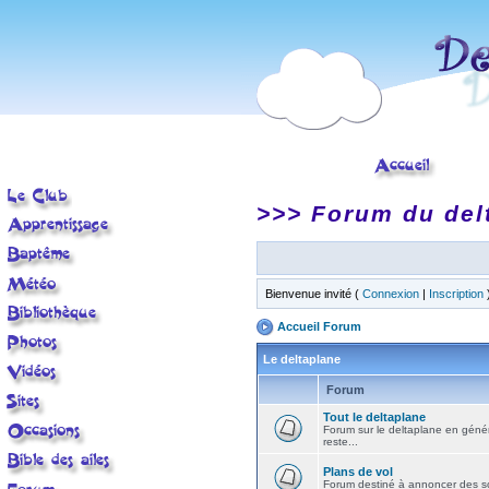
>>> Forum du del
Bienvenue invité (
Connexion
|
Inscription
Accueil Forum
Le deltaplane
Forum
Tout le deltaplane
Forum sur le deltaplane en général 
reste...
Plans de vol
Forum destiné à annoncer des sort