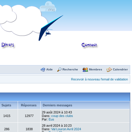
Aide
Recherche
Membres
Calendrier
Recevoir à nouveau l'email de validation
Sujets
Réponses
Derniers messages
29 août 2024 à 10:43
1415
12977
Dans:
coup des clubs
Par:
Eus
28 avril 2024 à 10:23
286
1838
Dans:
Val Louron Avril 2024