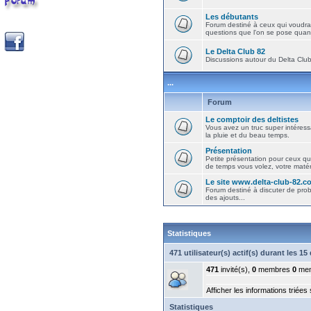
Les débutants
Forum destiné à ceux qui voudra
questions que l'on se pose quand
Le Delta Club 82
Discussions autour du Delta Club 
...
Forum
Le comptoir des deltistes
Vous avez un truc super intéressa
la pluie et du beau temps.
Présentation
Petite présentation pour ceux qu
de temps vous volez, votre matéri
Le site www.delta-club-82.c
Forum destiné à discuter de pro
des ajouts...
Statistiques
471 utilisateur(s) actif(s) durant les 1
471
invité(s),
0
membres
0
mem
Afficher les informations triées
Statistiques