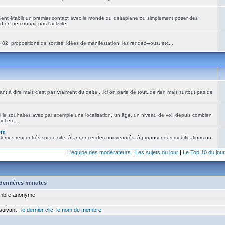
ient établir un premier contact avec le monde du deltaplane ou simplement poser des
 on ne connait pas l'activité.
82, propositions de sorties, idées de manifestation, les rendez-vous, etc...
nt à dire mais c'est pas vraiment du delta... ici on parle de tout, de rien mais surtout pas de
i le souhaites avec par exemple une localisation, un âge, un niveau de vol, depuis combien
el etc...
om
blèmes rencontrés sur ce site, à annoncer des nouveautés, à proposer des modifications ou
L'équipe des modérateurs
|
Les sujets du jour
|
Le Top 10 du jour
5 dernières minutes
bre anonyme
 suivant :
le dernier clic
,
le nom du membre