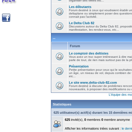
organiser des virées etc...
Les débutants
Forum destiné à ceux qui voudraient établir u
deltaplane ou simplement poser des question
connait pas l'activité.
Le Delta Club 82
Discussions autour du Delta Club 82, propositi
manifestation, les rendez-vous, etc...
...
Forum
Le comptoir des deltistes
Vous avez un truc super intéressant à dire mais
parle de tout, de rien mais surtout pas de la 
Présentation
Petite présentation pour ceux qui le souhaites
un âge, un niveau de vol, depuis combien de t
etc...
Le site www.delta-club-82.com
Forum destiné à discuter de problèmes rencont
nouveautés, à proposer des modifications ou d
L'équipe des mo
Statistiques
625 utilisateur(s) actif(s) durant les 15 dernières 
625
invité(s),
0
membres
0
membre anonyme
Afficher les informations triées suivant :
le derni