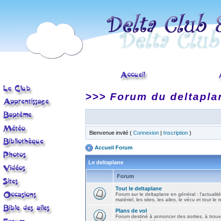
>>> Forum du deltapla
Bienvenue invité (
Connexion
|
Inscription
)
Accueil Forum
Le deltaplane
Forum
Tout le deltaplane
Forum sur le deltaplane en général : l'actualité
matériel, les sites, les ailes, le vécu et tout le r
Plans de vol
Forum destiné à annoncer des sorties, à trouv