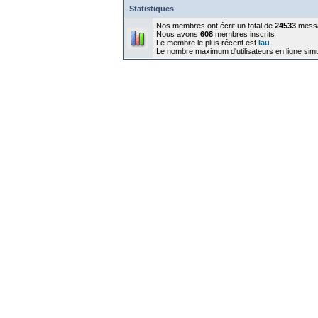
Statistiques
Nos membres ont écrit un total de
24533
mess
Nous avons
608
membres inscrits
Le membre le plus récent est
lau
Le nombre maximum d'utilisateurs en ligne sim