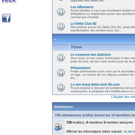
organiser des virées etc...
Les débutants
Forum destiné à ceux qui voudraient établir u
deltaplane ou simplement poser des question
connait pas l'activité.
Le Delta Club 82
Discussions autour du Delta Club 82, propositi
manifestation, les rendez-vous, etc...
...
Forum
Le comptoir des deltistes
Vous avez un truc super intéressant à dire mais
parle de tout, de rien mais surtout pas de la 
Présentation
Petite présentation pour ceux qui le souhaites
un âge, un niveau de vol, depuis combien de t
etc...
Le site www.delta-club-82.com
Forum destiné à discuter de problèmes rencont
nouveautés, à proposer des modifications ou d
L'équipe des mo
Statistiques
728 utilisateur(s) actif(s) durant les 15 dernières 
728
invité(s),
0
membres
0
membre anonyme
Afficher les informations triées suivant :
le derni