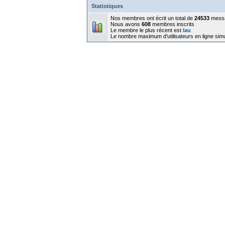
Statistiques
Nos membres ont écrit un total de
24533
mess
Nous avons
608
membres inscrits
Le membre le plus récent est
lau
Le nombre maximum d'utilisateurs en ligne sim