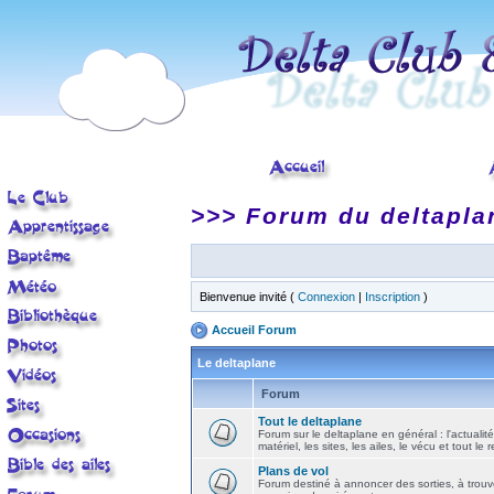
>>> Forum du deltapla
Bienvenue invité (
Connexion
|
Inscription
)
Accueil Forum
Le deltaplane
Forum
Tout le deltaplane
Forum sur le deltaplane en général : l'actualité
matériel, les sites, les ailes, le vécu et tout le r
Plans de vol
Forum destiné à annoncer des sorties, à trouv