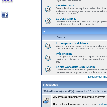
organiser des virées etc...
Les débutants
Forum destiné à ceux qui voudraient établir u
deltaplane ou simplement poser des question
connait pas l'activité.
Le Delta Club 82
Discussions autour du Delta Club 82, propositi
manifestation, les rendez-vous, etc...
...
Forum
Le comptoir des deltistes
Vous avez un truc super intéressant à dire mais
parle de tout, de rien mais surtout pas de la 
Présentation
Petite présentation pour ceux qui le souhaites
un âge, un niveau de vol, depuis combien de t
etc...
Le site www.delta-club-82.com
Forum destiné à discuter de problèmes rencont
nouveautés, à proposer des modifications ou d
L'équipe des mo
Statistiques
516 utilisateur(s) actif(s) durant les 15 dernières 
516
invité(s),
0
membres
0
membre anonyme
Afficher les informations triées suivant :
le derni