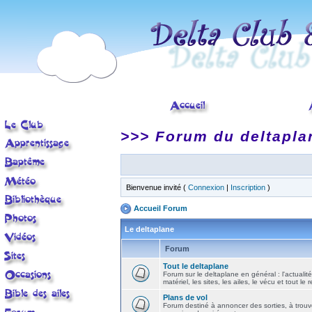
>>> Forum du deltapla
Bienvenue invité (
Connexion
|
Inscription
)
Accueil Forum
Le deltaplane
Forum
Tout le deltaplane
Forum sur le deltaplane en général : l'actualité
matériel, les sites, les ailes, le vécu et tout le r
Plans de vol
Forum destiné à annoncer des sorties, à trouv