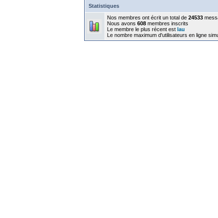
Statistiques
Nos membres ont écrit un total de
24533
mess
Nous avons
608
membres inscrits
Le membre le plus récent est
lau
Le nombre maximum d'utilisateurs en ligne sim