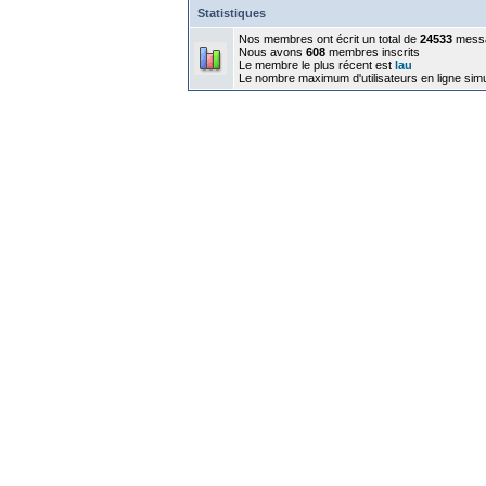
Statistiques
Nos membres ont écrit un total de
24533
mess
Nous avons
608
membres inscrits
Le membre le plus récent est
lau
Le nombre maximum d'utilisateurs en ligne sim