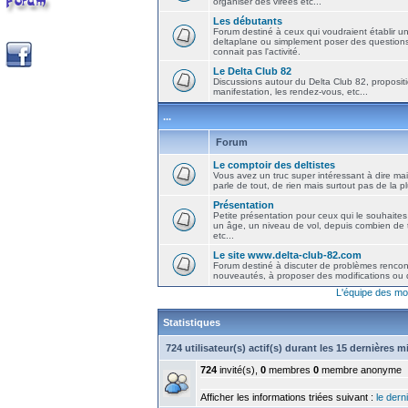
organiser des virées etc...
Les débutants
Forum destiné à ceux qui voudraient établir u
deltaplane ou simplement poser des question
connait pas l'activité.
Le Delta Club 82
Discussions autour du Delta Club 82, propositi
manifestation, les rendez-vous, etc...
...
Forum
Le comptoir des deltistes
Vous avez un truc super intéressant à dire mais
parle de tout, de rien mais surtout pas de la 
Présentation
Petite présentation pour ceux qui le souhaites
un âge, un niveau de vol, depuis combien de t
etc...
Le site www.delta-club-82.com
Forum destiné à discuter de problèmes rencont
nouveautés, à proposer des modifications ou d
L'équipe des mo
Statistiques
724 utilisateur(s) actif(s) durant les 15 dernières 
724
invité(s),
0
membres
0
membre anonyme
Afficher les informations triées suivant :
le derni