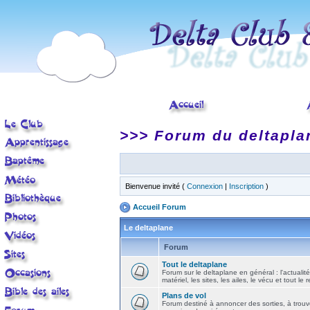
>>> Forum du deltapla
Bienvenue invité (
Connexion
|
Inscription
)
Accueil Forum
Le deltaplane
Forum
Tout le deltaplane
Forum sur le deltaplane en général : l'actualité
matériel, les sites, les ailes, le vécu et tout le r
Plans de vol
Forum destiné à annoncer des sorties, à trouv