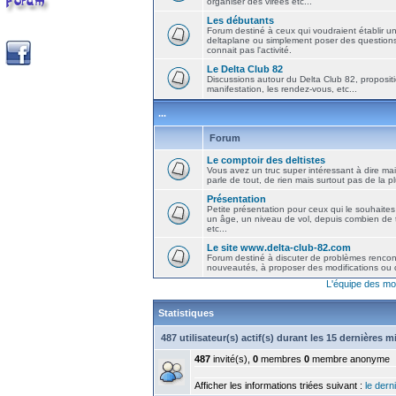
organiser des virées etc...
Les débutants
Forum destiné à ceux qui voudraient établir u
deltaplane ou simplement poser des question
connait pas l'activité.
Le Delta Club 82
Discussions autour du Delta Club 82, propositi
manifestation, les rendez-vous, etc...
...
Forum
Le comptoir des deltistes
Vous avez un truc super intéressant à dire mais
parle de tout, de rien mais surtout pas de la 
Présentation
Petite présentation pour ceux qui le souhaites
un âge, un niveau de vol, depuis combien de t
etc...
Le site www.delta-club-82.com
Forum destiné à discuter de problèmes rencont
nouveautés, à proposer des modifications ou d
L'équipe des mo
Statistiques
487 utilisateur(s) actif(s) durant les 15 dernières 
487
invité(s),
0
membres
0
membre anonyme
Afficher les informations triées suivant :
le derni