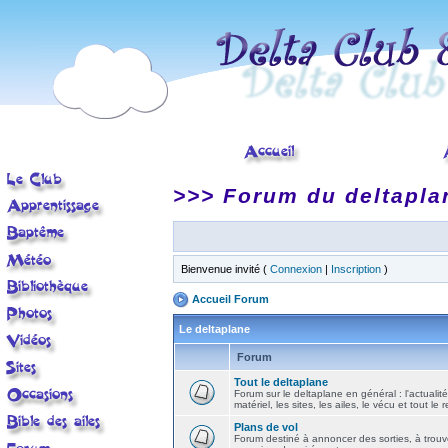
>>> Forum du deltapla
Bienvenue invité (
Connexion
|
Inscription
)
Accueil Forum
Le deltaplane
Forum
Tout le deltaplane
Forum sur le deltaplane en général : l'actualité
matériel, les sites, les ailes, le vécu et tout le r
Plans de vol
Forum destiné à annoncer des sorties, à trouv