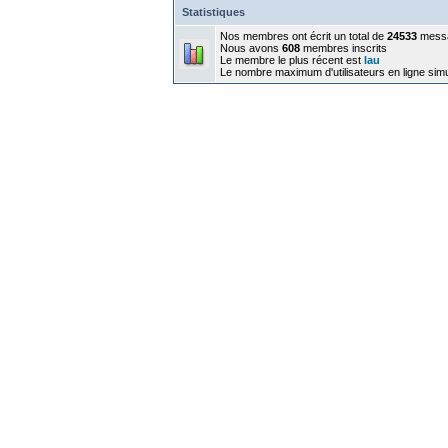
Statistiques
Nos membres ont écrit un total de
24533
mess
Nous avons
608
membres inscrits
Le membre le plus récent est
lau
Le nombre maximum d'utilisateurs en ligne sim