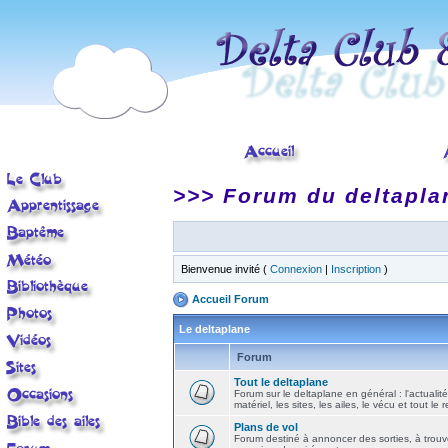
>>> Forum du deltapla
Bienvenue invité (
Connexion
|
Inscription
)
Accueil Forum
Le deltaplane
Forum
Tout le deltaplane
Forum sur le deltaplane en général : l'actualité
matériel, les sites, les ailes, le vécu et tout le r
Plans de vol
Forum destiné à annoncer des sorties, à trouv