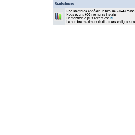
Statistiques
Nos membres ont écrit un total de
24533
mess
Nous avons
608
membres inscrits
Le membre le plus récent est
lau
Le nombre maximum d'utilisateurs en ligne sim