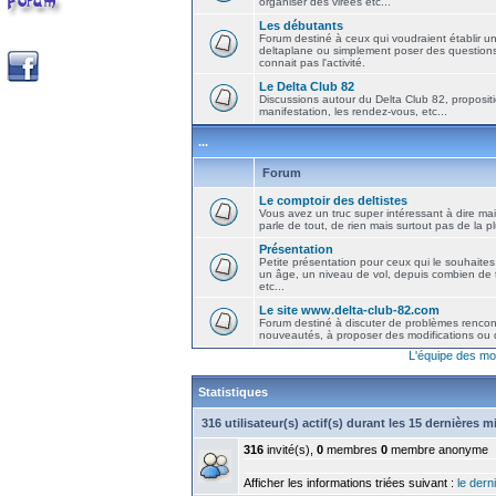
organiser des virées etc...
Les débutants
Forum destiné à ceux qui voudraient établir u
deltaplane ou simplement poser des question
connait pas l'activité.
Le Delta Club 82
Discussions autour du Delta Club 82, propositi
manifestation, les rendez-vous, etc...
...
Forum
Le comptoir des deltistes
Vous avez un truc super intéressant à dire mais
parle de tout, de rien mais surtout pas de la 
Présentation
Petite présentation pour ceux qui le souhaites
un âge, un niveau de vol, depuis combien de t
etc...
Le site www.delta-club-82.com
Forum destiné à discuter de problèmes rencont
nouveautés, à proposer des modifications ou d
L'équipe des mo
Statistiques
316 utilisateur(s) actif(s) durant les 15 dernières 
316
invité(s),
0
membres
0
membre anonyme
Afficher les informations triées suivant :
le derni