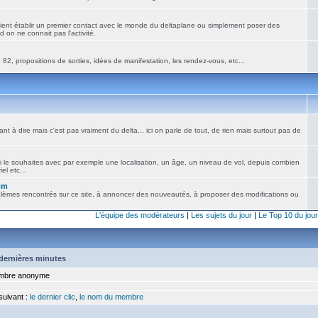
ient établir un premier contact avec le monde du deltaplane ou simplement poser des
 on ne connait pas l'activité.
82, propositions de sorties, idées de manifestation, les rendez-vous, etc...
nt à dire mais c'est pas vraiment du delta... ici on parle de tout, de rien mais surtout pas de
i le souhaites avec par exemple une localisation, un âge, un niveau de vol, depuis combien
el etc...
om
blèmes rencontrés sur ce site, à annoncer des nouveautés, à proposer des modifications ou
L'équipe des modérateurs
|
Les sujets du jour
|
Le Top 10 du jour
5 dernières minutes
bre anonyme
 suivant :
le dernier clic
,
le nom du membre