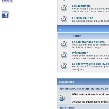
Les débutants
Forum destiné à ceux qui voudra
questions que l'on se pose quand
Le Delta Club 82
Discussions autour du Delta Club 
...
Forum
Le comptoir des deltistes
Vous avez un truc super intéressa
la pluie et du beau temps.
Présentation
Petite présentation pour ceux qu
de temps vous volez, votre matéri
Le site www.delta-club-82.c
Forum destiné à discuter de pro
des ajouts...
Statistiques
866 utilisateur(s) actif(s) durant les 1
866
invité(s),
0
membres
0
mem
Afficher les informations triées
Statistiques