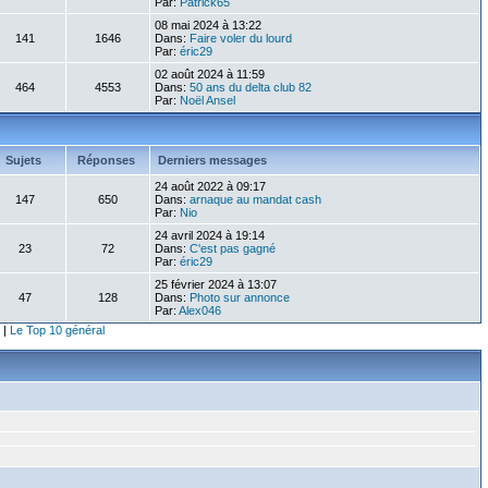
Par:
Patrick65
08 mai 2024 à 13:22
141
1646
Dans:
Faire voler du lourd
Par:
éric29
02 août 2024 à 11:59
464
4553
Dans:
50 ans du delta club 82
Par:
Noël Ansel
Sujets
Réponses
Derniers messages
24 août 2022 à 09:17
147
650
Dans:
arnaque au mandat cash
Par:
Nio
24 avril 2024 à 19:14
23
72
Dans:
C'est pas gagné
Par:
éric29
25 février 2024 à 13:07
47
128
Dans:
Photo sur annonce
Par:
Alex046
|
Le Top 10 général