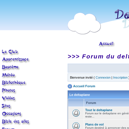
>>> Forum du del
Bienvenue invité (
Connexion
|
Inscription
Accueil Forum
Le deltaplane
Forum
Tout le deltaplane
Forum sur le deltaplane en général 
reste...
Plans de vol
Forum destiné à annoncer des sort