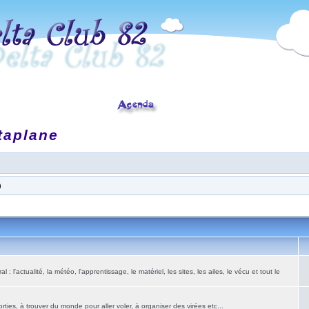
taplane
)
: l'actualité, la météo, l'apprentissage, le matériel, les sites, les ailes, le vécu et tout le
ies, à trouver du monde pour aller voler, à organiser des virées etc...