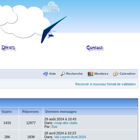
Aide
Recherche
Membres
Calendrier
Recevoir à nouveau l'email de validation
Sujets
Réponses
Derniers messages
29 août 2024 à 10:43
1415
12977
Dans:
coup des clubs
Par:
Eus
28 avril 2024 à 10:23
286
1838
Dans:
Val Louron Avril 2024