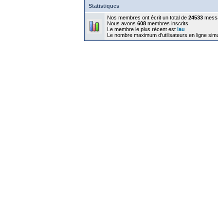
Statistiques
Nos membres ont écrit un total de
24533
mess
Nous avons
608
membres inscrits
Le membre le plus récent est
lau
Le nombre maximum d'utilisateurs en ligne sim