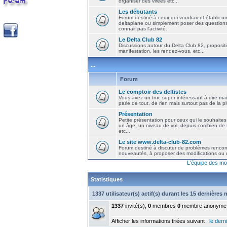
organiser des virées etc...
Les débutants
Forum destiné à ceux qui voudraient établir u
deltaplane ou simplement poser des question
connait pas l'activité.
Le Delta Club 82
Discussions autour du Delta Club 82, propositi
manifestation, les rendez-vous, etc...
...
Forum
Le comptoir des deltistes
Vous avez un truc super intéressant à dire mais
parle de tout, de rien mais surtout pas de la 
Présentation
Petite présentation pour ceux qui le souhaites
un âge, un niveau de vol, depuis combien de t
etc...
Le site www.delta-club-82.com
Forum destiné à discuter de problèmes rencont
nouveautés, à proposer des modifications ou d
L'équipe des mo
Statistiques
1337 utilisateur(s) actif(s) durant les 15 dernières
1337
invité(s),
0
membres
0
membre anonyme
Afficher les informations triées suivant :
le derni