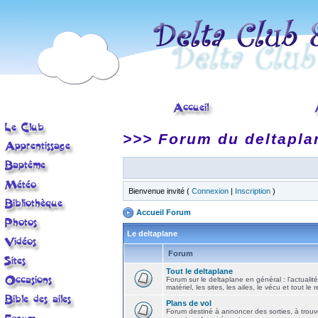
>>> Forum du deltapla
Bienvenue invité (
Connexion
|
Inscription
)
Accueil Forum
Le deltaplane
Forum
Tout le deltaplane
Forum sur le deltaplane en général : l'actualité
matériel, les sites, les ailes, le vécu et tout le r
Plans de vol
Forum destiné à annoncer des sorties, à trouv