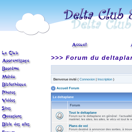
>>> Forum du deltapla
Bienvenue invité (
Connexion
|
Inscription
)
Accueil Forum
Le deltaplane
Forum
Tout le deltaplane
Forum sur le deltaplane en général : l'actualité
matériel, les sites, les ailes, le vécu et tout le r
Plans de vol
Forum destiné à annoncer des sorties, à trouv