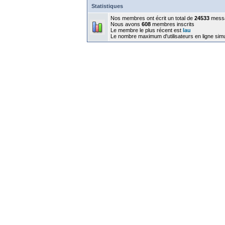
Statistiques
Nos membres ont écrit un total de
24533
mess
Nous avons
608
membres inscrits
Le membre le plus récent est
lau
Le nombre maximum d'utilisateurs en ligne sim