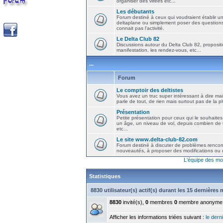
organiser des virées etc...
Les débutants
Forum destiné à ceux qui voudraient établir u
deltaplane ou simplement poser des question
connait pas l'activité.
Le Delta Club 82
Discussions autour du Delta Club 82, propositi
manifestation, les rendez-vous, etc...
...
Forum
Le comptoir des deltistes
Vous avez un truc super intéressant à dire mais
parle de tout, de rien mais surtout pas de la 
Présentation
Petite présentation pour ceux qui le souhaites
un âge, un niveau de vol, depuis combien de t
etc...
Le site www.delta-club-82.com
Forum destiné à discuter de problèmes rencont
nouveautés, à proposer des modifications ou d
L'équipe des mo
Statistiques
8830 utilisateur(s) actif(s) durant les 15 dernières
8830
invité(s),
0
membres
0
membre anonyme
Afficher les informations triées suivant :
le derni