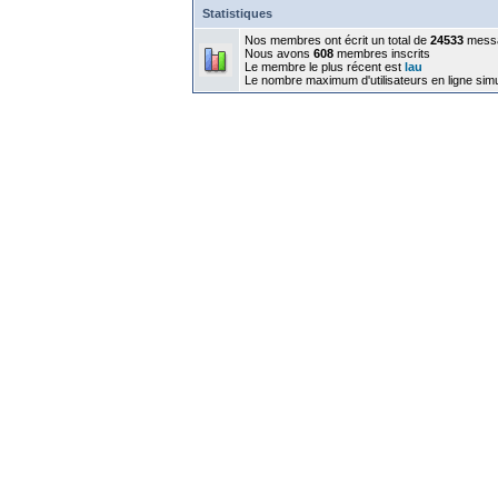
Statistiques
Nos membres ont écrit un total de
24533
mess
Nous avons
608
membres inscrits
Le membre le plus récent est
lau
Le nombre maximum d'utilisateurs en ligne sim