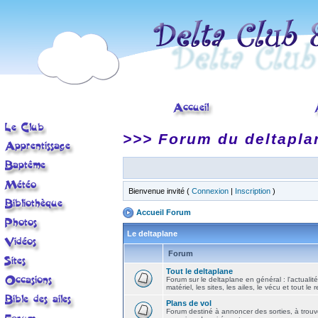
>>> Forum du deltapla
Bienvenue invité (
Connexion
|
Inscription
)
Accueil Forum
Le deltaplane
Forum
Tout le deltaplane
Forum sur le deltaplane en général : l'actualité
matériel, les sites, les ailes, le vécu et tout le r
Plans de vol
Forum destiné à annoncer des sorties, à trouv