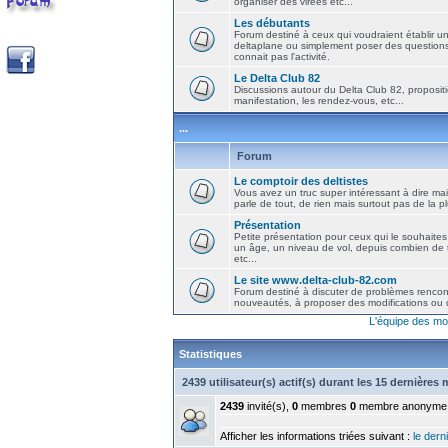
organiser des virées etc...
Les débutants
Forum destiné à ceux qui voudraient établir u
deltaplane ou simplement poser des question
connait pas l'activité.
Le Delta Club 82
Discussions autour du Delta Club 82, propositi
manifestation, les rendez-vous, etc...
...
Forum
Le comptoir des deltistes
Vous avez un truc super intéressant à dire mais
parle de tout, de rien mais surtout pas de la 
Présentation
Petite présentation pour ceux qui le souhaites
un âge, un niveau de vol, depuis combien de t
etc...
Le site www.delta-club-82.com
Forum destiné à discuter de problèmes rencont
nouveautés, à proposer des modifications ou d
L'équipe des mo
Statistiques
2439 utilisateur(s) actif(s) durant les 15 dernières
2439
invité(s),
0
membres
0
membre anonyme
Afficher les informations triées suivant :
le derni