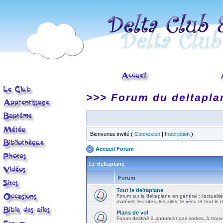
>>> Forum du deltapla
Bienvenue invité (
Connexion
|
Inscription
)
Accueil Forum
Le deltaplane
Forum
Tout le deltaplane
Forum sur le deltaplane en général : l'actualité
matériel, les sites, les ailes, le vécu et tout le r
Plans de vol
Forum destiné à annoncer des sorties, à trouv