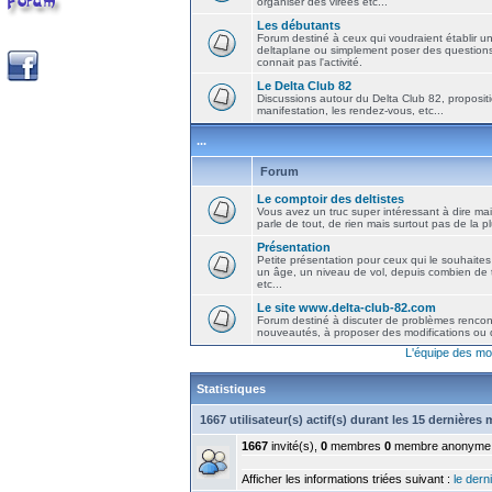
organiser des virées etc...
Les débutants
Forum destiné à ceux qui voudraient établir u
deltaplane ou simplement poser des question
connait pas l'activité.
Le Delta Club 82
Discussions autour du Delta Club 82, propositi
manifestation, les rendez-vous, etc...
...
Forum
Le comptoir des deltistes
Vous avez un truc super intéressant à dire mais
parle de tout, de rien mais surtout pas de la 
Présentation
Petite présentation pour ceux qui le souhaites
un âge, un niveau de vol, depuis combien de t
etc...
Le site www.delta-club-82.com
Forum destiné à discuter de problèmes rencont
nouveautés, à proposer des modifications ou d
L'équipe des mo
Statistiques
1667 utilisateur(s) actif(s) durant les 15 dernières
1667
invité(s),
0
membres
0
membre anonyme
Afficher les informations triées suivant :
le derni