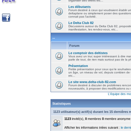
organiser des virées etc...
Les débutants
Forum destiné à ceux qui voudraient établir u
deltaplane ou simplement poser des question
connait pas l'activité.
Le Delta Club 82
Discussions autour du Delta Club 82, propositi
manifestation, les rendez-vous, etc...
...
Forum
Le comptoir des deltistes
Vous avez un truc super intéressant à dire mais
parle de tout, de rien mais surtout pas de la 
Présentation
Petite présentation pour ceux qui le souhaites
un âge, un niveau de vol, depuis combien de t
etc...
Le site www.delta-club-82.com
Forum destiné à discuter de problèmes rencont
nouveautés, à proposer des modifications ou d
L'équipe des mo
Statistiques
1123 utilisateur(s) actif(s) durant les 15 dernières
1123
invité(s),
0
membres
0
membre anonyme
Afficher les informations triées suivant :
le derni