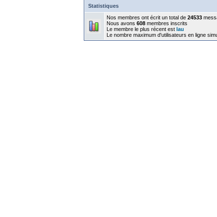
Statistiques
Nos membres ont écrit un total de
24533
mess
Nous avons
608
membres inscrits
Le membre le plus récent est
lau
Le nombre maximum d'utilisateurs en ligne sim