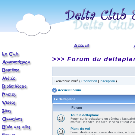
>>> Forum du deltapla
Bienvenue invité (
Connexion
|
Inscription
)
Accueil Forum
Le deltaplane
Forum
Tout le deltaplane
Forum sur le deltaplane en général : l'actualité
matériel, les sites, les ailes, le vécu et tout le r
Plans de vol
Forum destiné à annoncer des sorties, à trouv