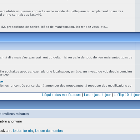
ient établir un premier contact avec le monde du deltaplane ou simplement poser des
 on ne connait pas l'activité.
82, propositions de sorties, idées de manifestation, les rendez-vous, etc...
nt à dire mais c'est pas vraiment du delta... ici on parle de tout, de rien mais surtout pas de
i le souhaites avec par exemple une localisation, un âge, un niveau de vol, depuis combien
el etc...
om
blèmes rencontrés sur ce site, à annoncer des nouveautés, à proposer des modifications ou
L'équipe des modérateurs
|
Les sujets du jour
|
Le Top 10 du jour
5 dernières minutes
bre anonyme
 suivant :
le dernier clic
,
le nom du membre