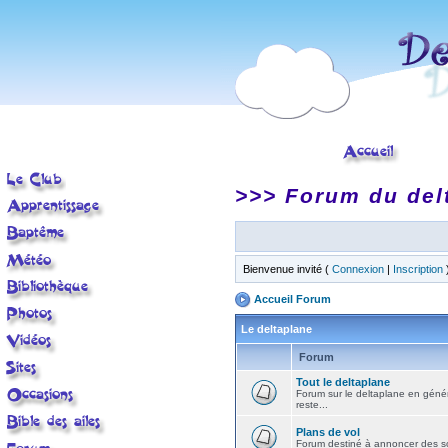
>>> Forum du del
Bienvenue invité (
Connexion
|
Inscription
Accueil Forum
Le deltaplane
Forum
Tout le deltaplane
Forum sur le deltaplane en général 
reste...
Plans de vol
Forum destiné à annoncer des sort