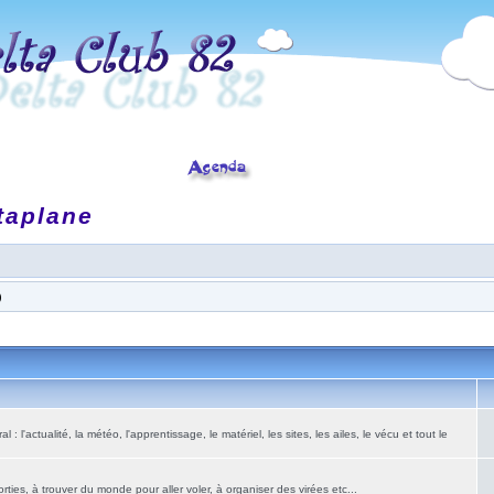
taplane
)
: l'actualité, la météo, l'apprentissage, le matériel, les sites, les ailes, le vécu et tout le
ies, à trouver du monde pour aller voler, à organiser des virées etc...