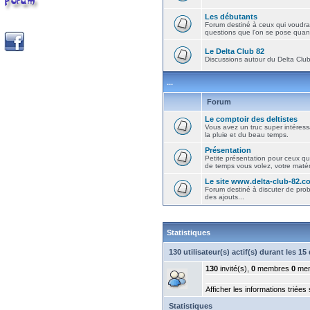
Les débutants
Forum destiné à ceux qui voudra
questions que l'on se pose quand
Le Delta Club 82
Discussions autour du Delta Club 
...
Forum
Le comptoir des deltistes
Vous avez un truc super intéressa
la pluie et du beau temps.
Présentation
Petite présentation pour ceux qu
de temps vous volez, votre matéri
Le site www.delta-club-82.c
Forum destiné à discuter de pro
des ajouts...
Statistiques
130 utilisateur(s) actif(s) durant les 1
130
invité(s),
0
membres
0
mem
Afficher les informations triées
Statistiques