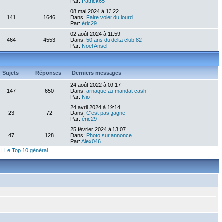
Par:
Patrick65
08 mai 2024 à 13:22
141
1646
Dans:
Faire voler du lourd
Par:
éric29
02 août 2024 à 11:59
464
4553
Dans:
50 ans du delta club 82
Par:
Noël Ansel
Sujets
Réponses
Derniers messages
24 août 2022 à 09:17
147
650
Dans:
arnaque au mandat cash
Par:
Nio
24 avril 2024 à 19:14
23
72
Dans:
C'est pas gagné
Par:
éric29
25 février 2024 à 13:07
47
128
Dans:
Photo sur annonce
Par:
Alex046
|
Le Top 10 général