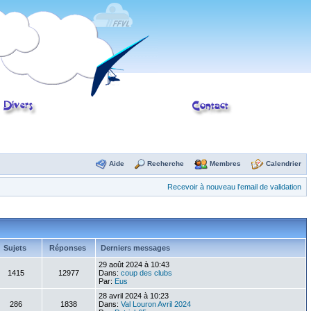
Aide
Recherche
Membres
Calendrier
Recevoir à nouveau l'email de validation
Sujets
Réponses
Derniers messages
29 août 2024 à 10:43
1415
12977
Dans:
coup des clubs
Par:
Eus
28 avril 2024 à 10:23
286
1838
Dans:
Val Louron Avril 2024