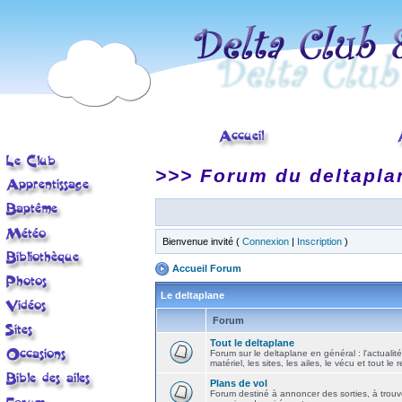
>>> Forum du deltapla
Bienvenue invité (
Connexion
|
Inscription
)
Accueil Forum
Le deltaplane
Forum
Tout le deltaplane
Forum sur le deltaplane en général : l'actualité
matériel, les sites, les ailes, le vécu et tout le r
Plans de vol
Forum destiné à annoncer des sorties, à trouv