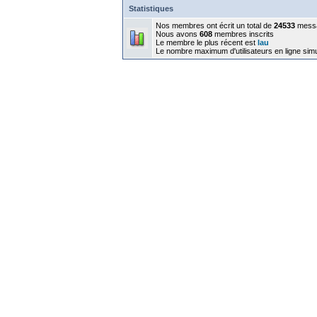
Statistiques
Nos membres ont écrit un total de
24533
mess
Nous avons
608
membres inscrits
Le membre le plus récent est
lau
Le nombre maximum d'utilisateurs en ligne sim