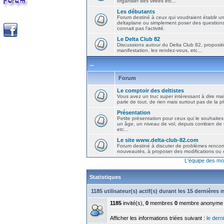
organiser des virées etc...
Les débutants
Forum destiné à ceux qui voudraient établir u
deltaplane ou simplement poser des question
connait pas l'activité.
Le Delta Club 82
Discussions autour du Delta Club 82, propositi
manifestation, les rendez-vous, etc...
...
Forum
Le comptoir des deltistes
Vous avez un truc super intéressant à dire mais
parle de tout, de rien mais surtout pas de la 
Présentation
Petite présentation pour ceux qui le souhaites
un âge, un niveau de vol, depuis combien de t
etc...
Le site www.delta-club-82.com
Forum destiné à discuter de problèmes rencont
nouveautés, à proposer des modifications ou d
L'équipe des mo
Statistiques
1185 utilisateur(s) actif(s) durant les 15 dernières
1185
invité(s),
0
membres
0
membre anonyme
Afficher les informations triées suivant :
le derni