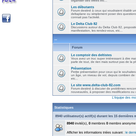
organiser des virées etc...
Les débutants
Forum destiné à ceux qui voudraient établir u
deltaplane ou simplement poser des question
connait pas l'activité.
Le Delta Club 82
Discussions autour du Delta Club 82, propositi
manifestation, les rendez-vous, etc...
...
Forum
Le comptoir des deltistes
Vous avez un truc super intéressant à dire mais
parle de tout, de rien mais surtout pas de la 
Présentation
Petite présentation pour ceux qui le souhaites
un âge, un niveau de vol, depuis combien de t
etc...
Le site www.delta-club-82.com
Forum destiné à discuter de problèmes rencont
nouveautés, à proposer des modifications ou d
L'équipe des mo
Statistiques
8940 utilisateur(s) actif(s) durant les 15 dernières
8940
invité(s),
0
membres
0
membre anonyme
Afficher les informations triées suivant :
le derni