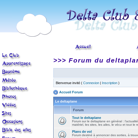
>>> Forum du deltapla
Bienvenue invité (
Connexion
|
Inscription
)
Accueil Forum
Le deltaplane
Forum
Tout le deltaplane
Forum sur le deltaplane en général : l'actualité
matériel, les sites, les ailes, le vécu et tout le r
Plans de vol
Forum destiné à annoncer des sorties, à trouv