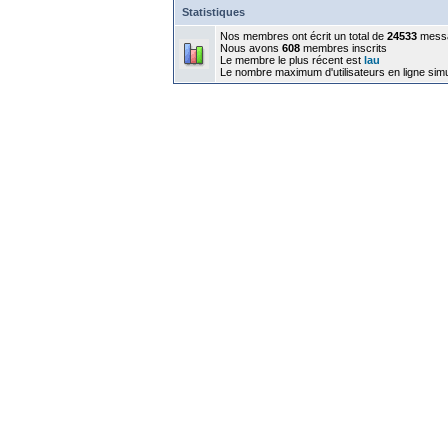
Statistiques
Nos membres ont écrit un total de
24533
mess
Nous avons
608
membres inscrits
Le membre le plus récent est
lau
Le nombre maximum d'utilisateurs en ligne sim