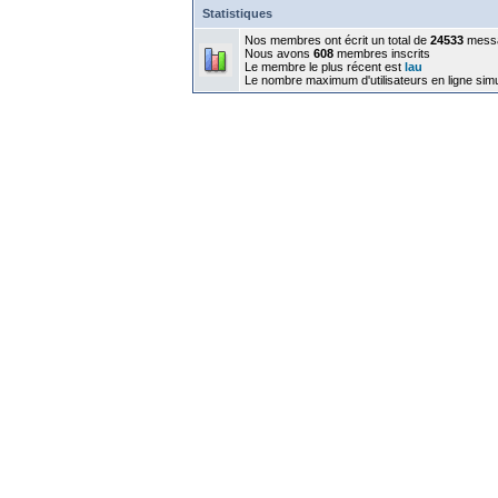
Statistiques
Nos membres ont écrit un total de
24533
mess
Nous avons
608
membres inscrits
Le membre le plus récent est
lau
Le nombre maximum d'utilisateurs en ligne sim