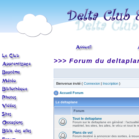
>>> Forum du deltapla
Bienvenue invité (
Connexion
|
Inscription
)
Accueil Forum
Le deltaplane
Forum
Tout le deltaplane
Forum sur le deltaplane en général : l'actualité
matériel, les sites, les ailes, le vécu et tout le r
Plans de vol
Forum destiné à annoncer des sorties, à trouv