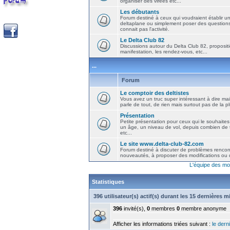
organiser des virées etc...
Les débutants
Forum destiné à ceux qui voudraient établir u
deltaplane ou simplement poser des question
connait pas l'activité.
Le Delta Club 82
Discussions autour du Delta Club 82, propositi
manifestation, les rendez-vous, etc...
...
Forum
Le comptoir des deltistes
Vous avez un truc super intéressant à dire mais
parle de tout, de rien mais surtout pas de la 
Présentation
Petite présentation pour ceux qui le souhaites
un âge, un niveau de vol, depuis combien de t
etc...
Le site www.delta-club-82.com
Forum destiné à discuter de problèmes rencont
nouveautés, à proposer des modifications ou d
L'équipe des mo
Statistiques
396 utilisateur(s) actif(s) durant les 15 dernières 
396
invité(s),
0
membres
0
membre anonyme
Afficher les informations triées suivant :
le derni