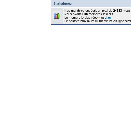
Statistiques
Nos membres ont écrit un total de
24533
mess
Nous avons
608
membres inscrits
Le membre le plus récent est
lau
Le nombre maximum d'utilisateurs en ligne sim