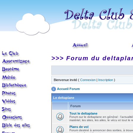
>>> Forum du deltapla
Bienvenue invité (
Connexion
|
Inscription
)
Accueil Forum
Le deltaplane
Forum
Tout le deltaplane
Forum sur le deltaplane en général : l'actualité
matériel, les sites, les ailes, le vécu et tout le r
Plans de vol
Forum destiné à annoncer des sorties, à trouv