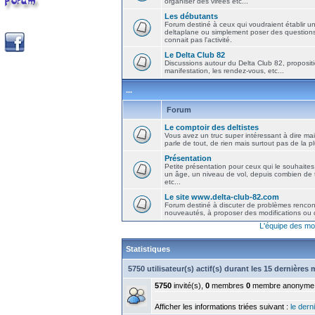
organiser des virées etc...
Les débutants
Forum destiné à ceux qui voudraient établir u
deltaplane ou simplement poser des question
connait pas l'activité.
Le Delta Club 82
Discussions autour du Delta Club 82, propositi
manifestation, les rendez-vous, etc...
...
Forum
Le comptoir des deltistes
Vous avez un truc super intéressant à dire mais
parle de tout, de rien mais surtout pas de la 
Présentation
Petite présentation pour ceux qui le souhaites
un âge, un niveau de vol, depuis combien de t
etc...
Le site www.delta-club-82.com
Forum destiné à discuter de problèmes rencont
nouveautés, à proposer des modifications ou d
L'équipe des mo
Statistiques
5750 utilisateur(s) actif(s) durant les 15 dernières
5750
invité(s),
0
membres
0
membre anonyme
Afficher les informations triées suivant :
le derni