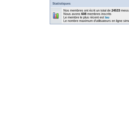
Statistiques
Nos membres ont écrit un total de
24533
mess
Nous avons
608
membres inscrits
Le membre le plus récent est
lau
Le nombre maximum d'utilisateurs en ligne sim