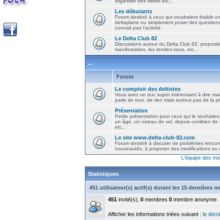
organiser des virées etc...
Les débutants
Forum destiné à ceux qui voudraient établir u
deltaplane ou simplement poser des question
connait pas l'activité.
Le Delta Club 82
Discussions autour du Delta Club 82, propositi
manifestation, les rendez-vous, etc...
...
Forum
Le comptoir des deltistes
Vous avez un truc super intéressant à dire mais
parle de tout, de rien mais surtout pas de la 
Présentation
Petite présentation pour ceux qui le souhaites
un âge, un niveau de vol, depuis combien de t
etc...
Le site www.delta-club-82.com
Forum destiné à discuter de problèmes rencont
nouveautés, à proposer des modifications ou d
L'équipe des mo
Statistiques
451 utilisateur(s) actif(s) durant les 15 dernières 
451
invité(s),
0
membres
0
membre anonyme
Afficher les informations triées suivant :
le derni