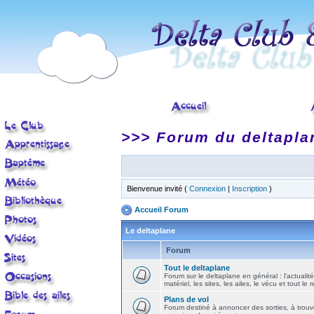
>>> Forum du deltapla
Bienvenue invité (
Connexion
|
Inscription
)
Accueil Forum
Le deltaplane
Forum
Tout le deltaplane
Forum sur le deltaplane en général : l'actualité
matériel, les sites, les ailes, le vécu et tout le r
Plans de vol
Forum destiné à annoncer des sorties, à trouv