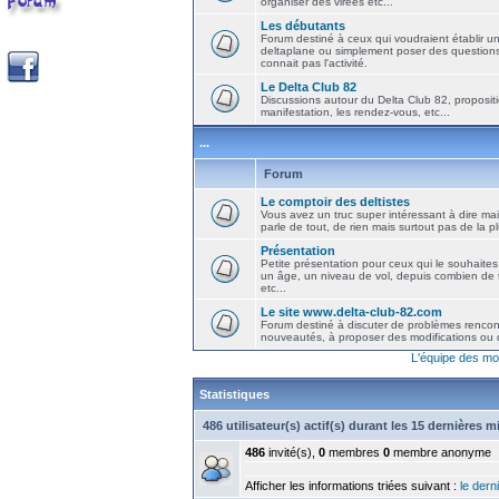
organiser des virées etc...
Les débutants
Forum destiné à ceux qui voudraient établir u
deltaplane ou simplement poser des question
connait pas l'activité.
Le Delta Club 82
Discussions autour du Delta Club 82, propositi
manifestation, les rendez-vous, etc...
...
Forum
Le comptoir des deltistes
Vous avez un truc super intéressant à dire mais
parle de tout, de rien mais surtout pas de la 
Présentation
Petite présentation pour ceux qui le souhaites
un âge, un niveau de vol, depuis combien de t
etc...
Le site www.delta-club-82.com
Forum destiné à discuter de problèmes rencont
nouveautés, à proposer des modifications ou d
L'équipe des mo
Statistiques
486 utilisateur(s) actif(s) durant les 15 dernières 
486
invité(s),
0
membres
0
membre anonyme
Afficher les informations triées suivant :
le derni