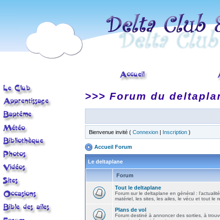
>>> Forum du deltapla
Bienvenue invité (
Connexion
|
Inscription
)
Accueil Forum
Le deltaplane
Forum
Tout le deltaplane
Forum sur le deltaplane en général : l'actualité
matériel, les sites, les ailes, le vécu et tout le r
Plans de vol
Forum destiné à annoncer des sorties, à trouv