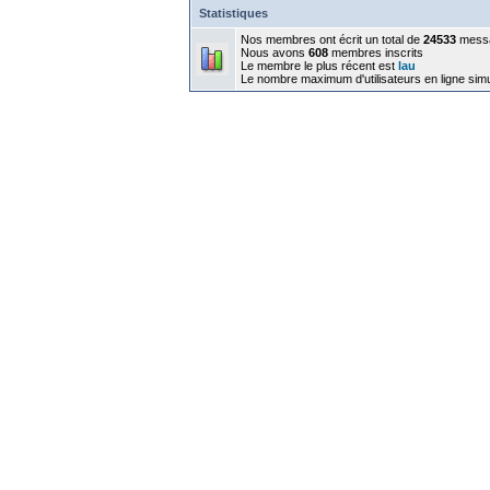
Statistiques
Nos membres ont écrit un total de
24533
mess
Nous avons
608
membres inscrits
Le membre le plus récent est
lau
Le nombre maximum d'utilisateurs en ligne sim