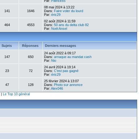
Par:
Patrick65
08 mai 2024 à 13:22
141
1646
Dans:
Faire voler du lourd
Par:
éric29
02 août 2024 à 11:59
464
4553
Dans:
50 ans du delta club 82
Par:
Noël Ansel
Sujets
Réponses
Derniers messages
24 août 2022 à 09:17
147
650
Dans:
arnaque au mandat cash
Par:
Nio
24 avril 2024 à 19:14
23
72
Dans:
C'est pas gagné
Par:
éric29
25 février 2024 à 13:07
47
128
Dans:
Photo sur annonce
Par:
Alex046
|
Le Top 10 général