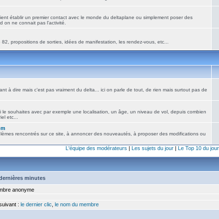
ient établir un premier contact avec le monde du deltaplane ou simplement poser des
 on ne connait pas l'activité.
82, propositions de sorties, idées de manifestation, les rendez-vous, etc...
nt à dire mais c'est pas vraiment du delta... ici on parle de tout, de rien mais surtout pas de
i le souhaites avec par exemple une localisation, un âge, un niveau de vol, depuis combien
el etc...
om
blèmes rencontrés sur ce site, à annoncer des nouveautés, à proposer des modifications ou
L'équipe des modérateurs
|
Les sujets du jour
|
Le Top 10 du jour
5 dernières minutes
bre anonyme
 suivant :
le dernier clic
,
le nom du membre