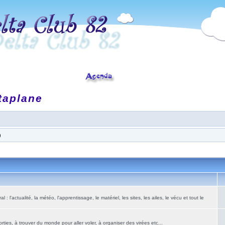
taplane
)
: l'actualité, la météo, l'apprentissage, le matériel, les sites, les ailes, le vécu et tout le
ies, à trouver du monde pour aller voler, à organiser des virées etc...