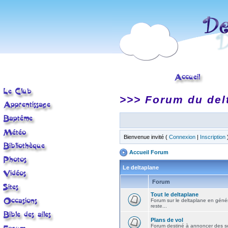
>>> Forum du del
Bienvenue invité (
Connexion
|
Inscription
Accueil Forum
Le deltaplane
Forum
Tout le deltaplane
Forum sur le deltaplane en général 
reste...
Plans de vol
Forum destiné à annoncer des sort