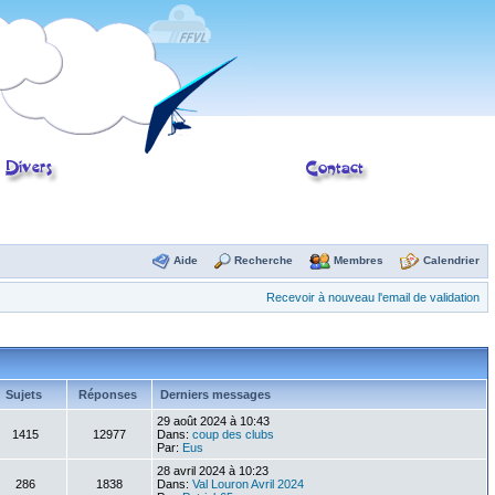
Aide
Recherche
Membres
Calendrier
Recevoir à nouveau l'email de validation
Sujets
Réponses
Derniers messages
29 août 2024 à 10:43
1415
12977
Dans:
coup des clubs
Par:
Eus
28 avril 2024 à 10:23
286
1838
Dans:
Val Louron Avril 2024