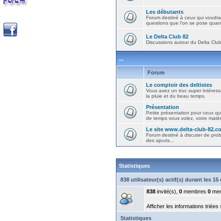
Les débutants
Forum destiné à ceux qui voudra
questions que l'on se pose quand
Le Delta Club 82
Discussions autour du Delta Club 
...
Forum
Le comptoir des deltistes
Vous avez un truc super intéressa
la pluie et du beau temps.
Présentation
Petite présentation pour ceux qu
de temps vous volez, votre matéri
Le site www.delta-club-82.c
Forum destiné à discuter de pro
des ajouts...
Statistiques
838 utilisateur(s) actif(s) durant les 1
838
invité(s),
0
membres
0
mem
Afficher les informations triées
Statistiques