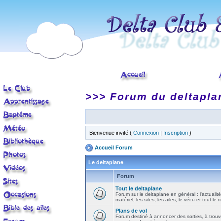
>>> Forum du deltapla
Bienvenue invité (
Connexion
|
Inscription
)
Accueil Forum
Le deltaplane
Forum
Tout le deltaplane
Forum sur le deltaplane en général : l'actualité
matériel, les sites, les ailes, le vécu et tout le r
Plans de vol
Forum destiné à annoncer des sorties, à trouv