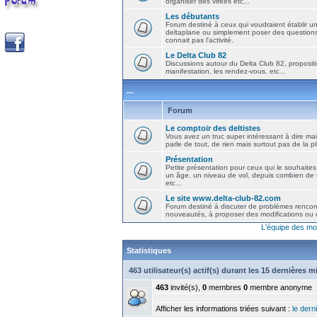
organiser des virées etc...
Les débutants
Forum destiné à ceux qui voudraient établir u
deltaplane ou simplement poser des question
connait pas l'activité.
Le Delta Club 82
Discussions autour du Delta Club 82, propositi
manifestation, les rendez-vous, etc...
...
Forum
Le comptoir des deltistes
Vous avez un truc super intéressant à dire mais
parle de tout, de rien mais surtout pas de la 
Présentation
Petite présentation pour ceux qui le souhaites
un âge, un niveau de vol, depuis combien de t
etc...
Le site www.delta-club-82.com
Forum destiné à discuter de problèmes rencont
nouveautés, à proposer des modifications ou d
L'équipe des mo
Statistiques
463 utilisateur(s) actif(s) durant les 15 dernières 
463
invité(s),
0
membres
0
membre anonyme
Afficher les informations triées suivant :
le derni