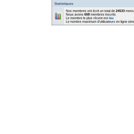
Statistiques
Nos membres ont écrit un total de
24533
mess
Nous avons
608
membres inscrits
Le membre le plus récent est
lau
Le nombre maximum d'utilisateurs en ligne sim