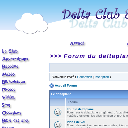
>>> Forum du deltapla
Bienvenue invité (
Connexion
|
Inscription
)
Accueil Forum
Le deltaplane
Forum
Tout le deltaplane
Forum sur le deltaplane en général : l'actualité
matériel, les sites, les ailes, le vécu et tout le r
Plans de vol
Forum destiné à annoncer des sorties, à trouv