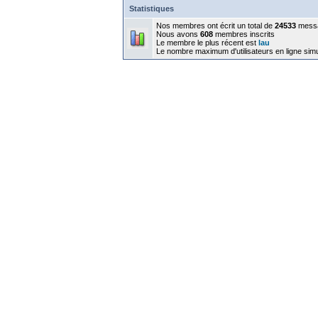
Statistiques
Nos membres ont écrit un total de
24533
mess
Nous avons
608
membres inscrits
Le membre le plus récent est
lau
Le nombre maximum d'utilisateurs en ligne sim