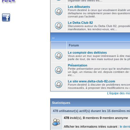
organiser des virées etc...
Les débutants
Forum destiné à ceux qui voudraient établir u
deltaplane ou simplement poser des question
connait pas l'activité.
Le Delta Club 82
Discussions autour du Delta Club 82, propositi
manifestation, les rendez-vous, etc...
...
Forum
Le comptoir des deltistes
Vous avez un truc super intéressant à dire mais
parle de tout, de rien mais surtout pas de la 
Présentation
Petite présentation pour ceux qui le souhaites
un âge, un niveau de vol, depuis combien de t
etc...
Le site www.delta-club-82.com
Forum destiné à discuter de problèmes rencont
nouveautés, à proposer des modifications ou d
L'équipe des mo
Statistiques
478 utilisateur(s) actif(s) durant les 15 dernières 
478
invité(s),
0
membres
0
membre anonyme
Afficher les informations triées suivant :
le derni