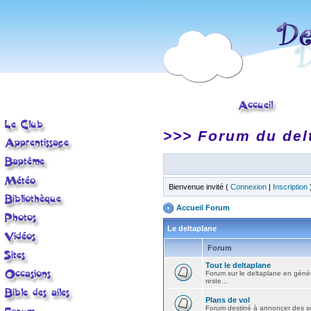
>>> Forum du del
Bienvenue invité (
Connexion
|
Inscription
Accueil Forum
Le deltaplane
Forum
Tout le deltaplane
Forum sur le deltaplane en général 
reste...
Plans de vol
Forum destiné à annoncer des sort