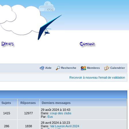
Aide
Recherche
Membres
Calendrier
Recevoir à nouveau l'email de validation
Sujets
Réponses
Derniers messages
29 août 2024 à 10:43
1415
12977
Dans:
coup des clubs
Par:
Eus
28 avril 2024 à 10:23
286
1838
Dans:
Val Louron Avril 2024