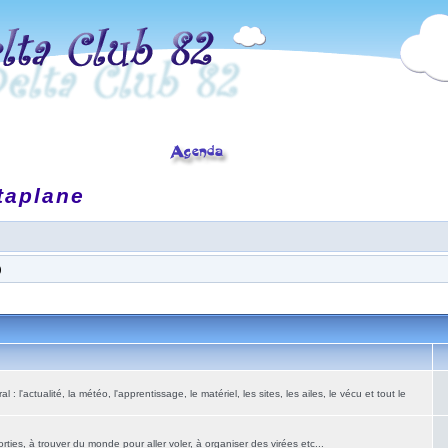
taplane
)
: l'actualité, la météo, l'apprentissage, le matériel, les sites, les ailes, le vécu et tout le
ies, à trouver du monde pour aller voler, à organiser des virées etc...