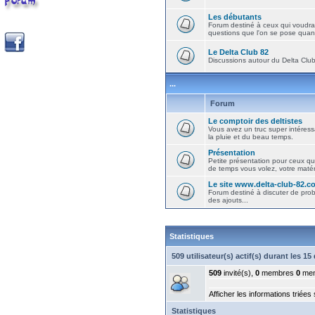
Les débutants
Forum destiné à ceux qui voudra
questions que l'on se pose quand
Le Delta Club 82
Discussions autour du Delta Club 
...
Forum
Le comptoir des deltistes
Vous avez un truc super intéressa
la pluie et du beau temps.
Présentation
Petite présentation pour ceux qu
de temps vous volez, votre matéri
Le site www.delta-club-82.c
Forum destiné à discuter de pro
des ajouts...
Statistiques
509 utilisateur(s) actif(s) durant les 1
509
invité(s),
0
membres
0
mem
Afficher les informations triées
Statistiques