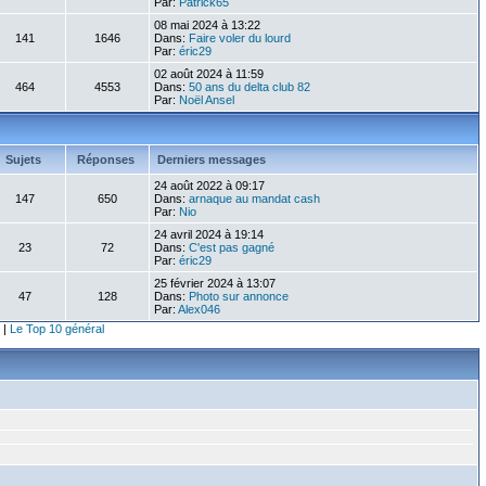
Par:
Patrick65
08 mai 2024 à 13:22
141
1646
Dans:
Faire voler du lourd
Par:
éric29
02 août 2024 à 11:59
464
4553
Dans:
50 ans du delta club 82
Par:
Noël Ansel
Sujets
Réponses
Derniers messages
24 août 2022 à 09:17
147
650
Dans:
arnaque au mandat cash
Par:
Nio
24 avril 2024 à 19:14
23
72
Dans:
C'est pas gagné
Par:
éric29
25 février 2024 à 13:07
47
128
Dans:
Photo sur annonce
Par:
Alex046
|
Le Top 10 général