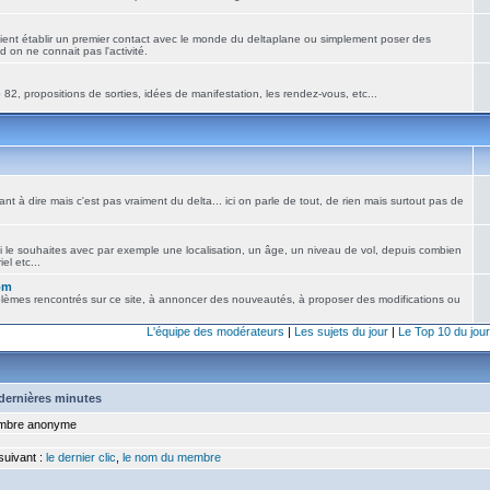
ient établir un premier contact avec le monde du deltaplane ou simplement poser des
 on ne connait pas l'activité.
82, propositions de sorties, idées de manifestation, les rendez-vous, etc...
nt à dire mais c'est pas vraiment du delta... ici on parle de tout, de rien mais surtout pas de
i le souhaites avec par exemple une localisation, un âge, un niveau de vol, depuis combien
el etc...
om
blèmes rencontrés sur ce site, à annoncer des nouveautés, à proposer des modifications ou
L'équipe des modérateurs
|
Les sujets du jour
|
Le Top 10 du jour
5 dernières minutes
bre anonyme
 suivant :
le dernier clic
,
le nom du membre